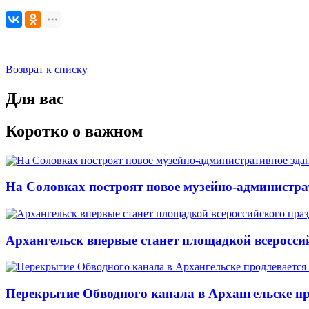
Возврат к списку
Для вас
Коротко о важном
На Соловках построят новое музейно-администра
Архангельск впервые станет площадкой всеросси
Перекрытие Обводного канала в Архангельске про