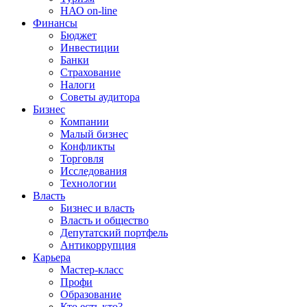
НАО on-line
Финансы
Бюджет
Инвестиции
Банки
Страхование
Налоги
Советы аудитора
Бизнес
Компании
Малый бизнес
Конфликты
Торговля
Исследования
Технологии
Власть
Бизнес и власть
Власть и общество
Депутатский портфель
Антикоррупция
Карьера
Мастер-класс
Профи
Образование
Кто есть кто?