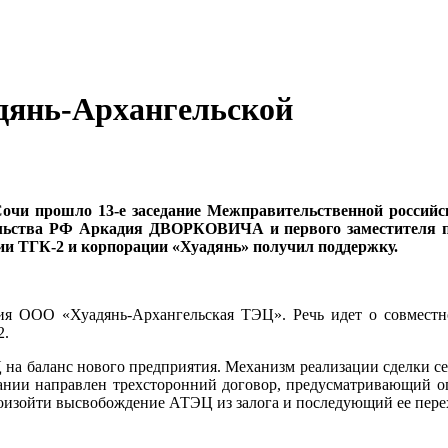
дянь-Архангельской
Сочи прошло 13-е заседание Межправительственной российс
тельства РФ Аркадия ДВОРКОВИЧА и первого заместителя 
ии ТГК-2 и корпорации «Хуадянь» получил поддержку.
тия ООО «Хуадянь-Архангельская ТЭЦ». Речь идет о совместн
2.
 на баланс нового предприятия. Механизм реализации сделки с
ании направлен трехсторонний договор, предусматривающий оп
изойти высвобождение АТЭЦ из залога и последующий ее пере