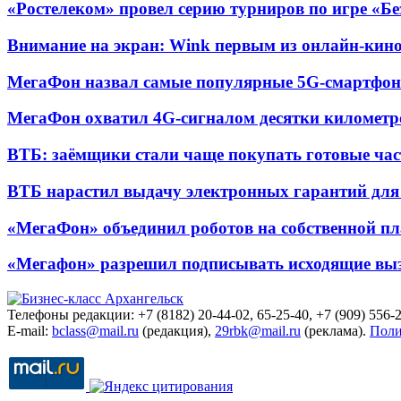
«Ростелеком» провел серию турниров по игре «Б
Внимание на экран: Wink первым из онлайн-кино
МегаФон назвал самые популярные 5G-смартфон
МегаФон охватил 4G-сигналом десятки километр
ВТБ: заёмщики стали чаще покупать готовые час
ВТБ нарастил выдачу электронных гарантий для 
«МегаФон» объединил роботов на собственной п
«Мегафон» разрешил подписывать исходящие вы
Телефоны редакции: +7 (8182) 20-44-02, 65-25-40, +7 (909) 556-2
E-mail:
bclass@mail.ru
(редакция),
29rbk@mail.ru
(реклама).
Поли