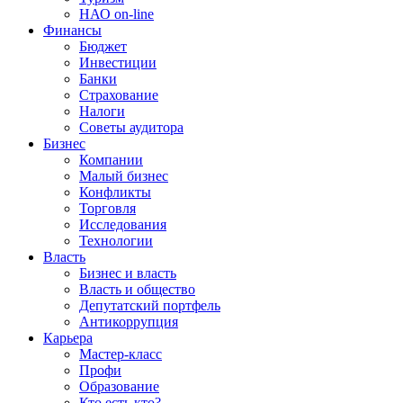
НАО on-line
Финансы
Бюджет
Инвестиции
Банки
Страхование
Налоги
Советы аудитора
Бизнес
Компании
Малый бизнес
Конфликты
Торговля
Исследования
Технологии
Власть
Бизнес и власть
Власть и общество
Депутатский портфель
Антикоррупция
Карьера
Мастер-класс
Профи
Образование
Кто есть кто?