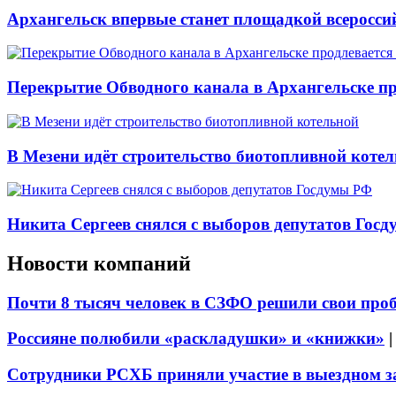
Архангельск впервые станет площадкой всеросси
Перекрытие Обводного канала в Архангельске про
В Мезени идёт строительство биотопливной коте
Никита Сергеев снялся с выборов депутатов Гос
Новости компаний
Почти 8 тысяч человек в СЗФО решили свои про
Россияне полюбили «раскладушки» и «книжки»
Сотрудники РСХБ приняли участие в выездном за