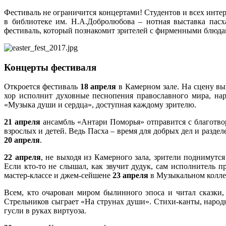
Фестиваль не ограничится концертами! Студентов и всех инте
в библиотеке им. Н.А.Добролюбова – нотная выставка пасх
фестиваль, который познакомит зрителей с фирменными блюда
Концерты фестиваля
Откроется фестиваль
18 апреля
в Камерном зале. На сцену вы
хор исполнит духовные песнопения православного мира, на
«Музыка души и сердца», доступная каждому зрителю.
21 апреля
ансамбль «Антари Поморья» отправится с благотво
взрослых и детей. Ведь Пасха – время для добрых дел и разд
20 апреля
.
22 апреля
, не выходя из Камерного зала, зрители поднимутс
Если кто-то не слышал, как звучит дудук, сам исполнитель 
мастер-классе и джем-сейшене
23 апреля
в Музыкальном колле
Всем, кто очарован миром былинного эпоса и читал сказки
Стрельников сыграет «На струнах души». Стихи-канты, народн
гусли в руках виртуоза.