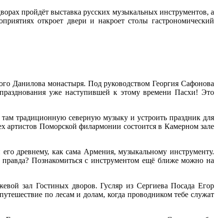
дворах пройдёт выставка русских музыкальных инструментов, а
оприятиях откроет двери и накроет столы гастрономический
ого Данилова монастыря. Под руководством Георгия Сафонова
 празднования уже наступившей к этому времени Пасхи! Это
 там традиционную северную музыку и устроить праздник для
сех артистов Поморской филармонии состоится в Камерном зале
 его древнему, как сама Армения, музыкальному инструменту.
о, правда? Познакомиться с инструментом ещё ближе можно на
евой зал Гостиных дворов. Гусляр из Сергиева Посада Егор
путешествие по лесам и долам, когда проводником тебе служат