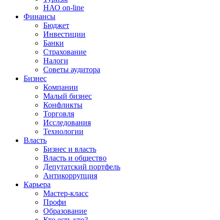
НАО on-line
Финансы
Бюджет
Инвестиции
Банки
Страхование
Налоги
Советы аудитора
Бизнес
Компании
Малый бизнес
Конфликты
Торговля
Исследования
Технологии
Власть
Бизнес и власть
Власть и общество
Депутатский портфель
Антикоррупция
Карьера
Мастер-класс
Профи
Образование
Кто есть кто?