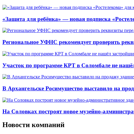
«Защита для ребёнка» — новая подписка «Ростеле
Региональное УФНС рекомендует проверить рекв
Участок по программе КРТ в Соломбале не нашё
В Архангельске Росимущество выставило на про
На Соловках построят новое музейно-администра
Новости компаний