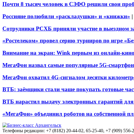
Почти 8 тысяч человек в СЗФО решили свои про
Россияне полюбили «раскладушки» и «книжки»
Сотрудники РСХБ приняли участие в выездном за
«Ростелеком» провел серию турниров по игре «Б
Внимание на экран: Wink первым из онлайн-кино
МегаФон назвал самые популярные 5G-смартфон
МегаФон охватил 4G-сигналом десятки километр
ВТБ: заёмщики стали чаще покупать готовые час
ВТБ нарастил выдачу электронных гарантий для 
«МегаФон» объединил роботов на собственной п
Телефоны редакции: +7 (8182) 20-44-02, 65-25-40, +7 (909) 556-2