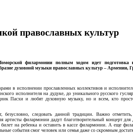
ыкой православных культур
оморской филармонии полным ходом идет подготовка 
разие духовной музыки православных культур – Армении, Гр
врами в исполнении прославленных коллективов и исполнителе
нского исполнителя на дудуке, до уникального русского гусля
дник Пасхи и любят духовную музыку, но и всем, кто прос
т, безусловно, следовать данной традиции. Важно отметить
ля артисты филармонии дадут благотворительный концерт для
 билет на ребенка и оставить в кассе филармонии. А еще фил
ьные события смог человек или семья даже со скромным достат