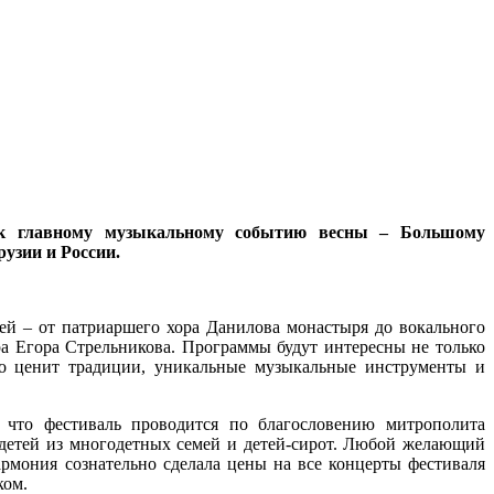
к главному музыкальному событию весны – Большому
узии и России.
й – от патриаршего хора Данилова монастыря до вокального
ра Егора Стрельникова. Программы будут интересны не только
то ценит традиции, уникальные музыкальные инструменты и
, что фестиваль проводится по благословению митрополита
 детей из многодетных семей и детей-сирот. Любой желающий
армония сознательно сделала цены на все концерты фестиваля
ком.