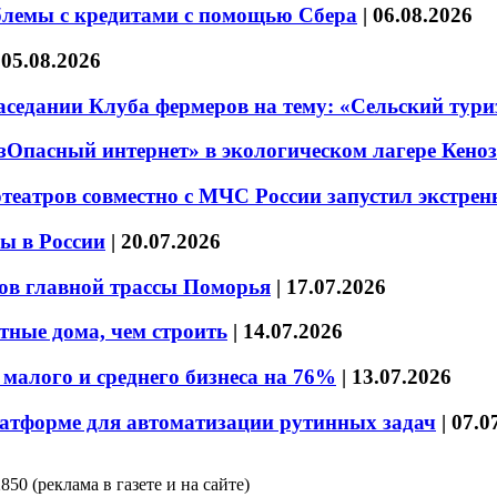
блемы с кредитами с помощью Сбера
|
06.08.2026
|
05.08.2026
седании Клуба фермеров на тему: «Сельский тури
езОпасный интернет» в экологическом лагере Кено
театров совместно с МЧС России запустил экстре
ы в России
|
20.07.2026
ов главной трассы Поморья
|
17.07.2026
тные дома, чем строить
|
14.07.2026
малого и среднего бизнеса на 76%
|
13.07.2026
латформе для автоматизации рутинных задач
|
07.0
850 (реклама в газете и на сайте)