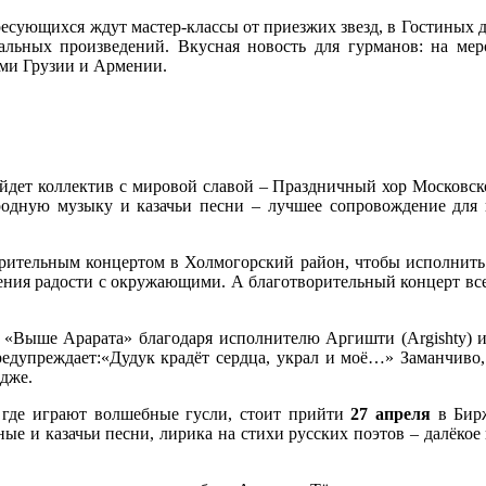
ресующихся ждут мастер-классы от приезжих звезд, в Гостиных 
альных произведений. Вкусная новость для гурманов: на мер
ми Грузии и Армении.
йдет коллектив с мировой славой – Праздничный хор Московск
родную музыку и казачьи песни – лучшее сопровождение для
рительным концертом в Холмогорский район, чтобы исполнить
еления радости с окружающими. А благотворительный концерт в
я «Выше Арарата» благодаря исполнителю Аргишти (Argishty) и
предупреждает:«Дудук крадёт сердца, украл и моё…» Заманчив
дже.
, где играют волшебные гусли, стоит прийти
27 апреля
в Бирж
ые и казачьи песни, лирика на стихи русских поэтов – далёкое 