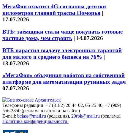
МегаФон охватил 4G-сигналом десятки
километров главной трассы Поморья
|
17.07.2026
ВТБ: заёмщики стали чаще покупать готовые
частные дома, чем строить
|
14.07.2026
ВТБ нарастил выдачу электронных гарантий
для малого и среднего бизнеса на 76%
|
13.07.2026
«МегаФон» объединил роботов на собственной
платформе для автоматизации рутинных задач
|
07.07.2026
Телефоны редакции: +7 (8182) 20-44-02, 65-25-40, +7 (909)
556-2850 (реклама в газете и на сайте)
E-mail:
bclass@mail.ru
(редакция),
29rbk@mail.ru
(реклама).
Политика конфиденциальности.