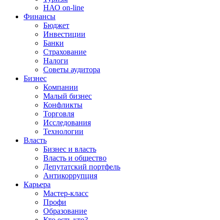
НАО on-line
Финансы
Бюджет
Инвестиции
Банки
Страхование
Налоги
Советы аудитора
Бизнес
Компании
Малый бизнес
Конфликты
Торговля
Исследования
Технологии
Власть
Бизнес и власть
Власть и общество
Депутатский портфель
Антикоррупция
Карьера
Мастер-класс
Профи
Образование
Кто есть кто?