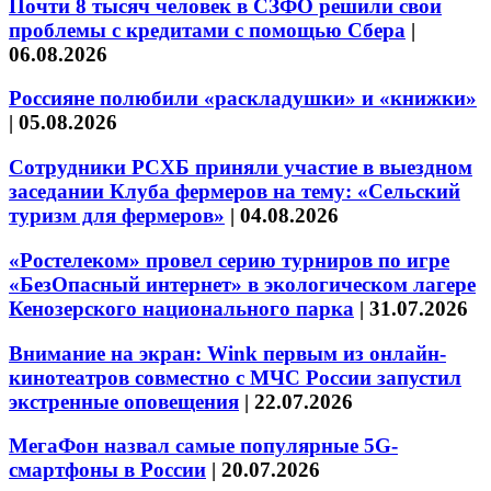
Почти 8 тысяч человек в СЗФО решили свои
проблемы с кредитами с помощью Сбера
|
06.08.2026
Россияне полюбили «раскладушки» и «книжки»
|
05.08.2026
Сотрудники РСХБ приняли участие в выездном
заседании Клуба фермеров на тему: «Сельский
туризм для фермеров»
|
04.08.2026
«Ростелеком» провел серию турниров по игре
«БезОпасный интернет» в экологическом лагере
Кенозерского национального парка
|
31.07.2026
Внимание на экран: Wink первым из онлайн-
кинотеатров совместно с МЧС России запустил
экстренные оповещения
|
22.07.2026
МегаФон назвал самые популярные 5G-
смартфоны в России
|
20.07.2026