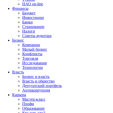
НАО on-line
Финансы
Бюджет
Инвестиции
Банки
Страхование
Налоги
Советы аудитора
Бизнес
Компании
Малый бизнес
Конфликты
Торговля
Исследования
Технологии
Власть
Бизнес и власть
Власть и общество
Депутатский портфель
Антикоррупция
Карьера
Мастер-класс
Профи
Образование
Кто есть кто?