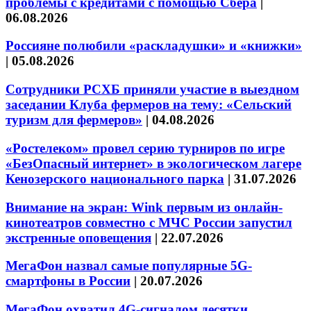
проблемы с кредитами с помощью Сбера
|
06.08.2026
Россияне полюбили «раскладушки» и «книжки»
|
05.08.2026
Сотрудники РСХБ приняли участие в выездном
заседании Клуба фермеров на тему: «Сельский
туризм для фермеров»
|
04.08.2026
«Ростелеком» провел серию турниров по игре
«БезОпасный интернет» в экологическом лагере
Кенозерского национального парка
|
31.07.2026
Внимание на экран: Wink первым из онлайн-
кинотеатров совместно с МЧС России запустил
экстренные оповещения
|
22.07.2026
МегаФон назвал самые популярные 5G-
смартфоны в России
|
20.07.2026
МегаФон охватил 4G-сигналом десятки