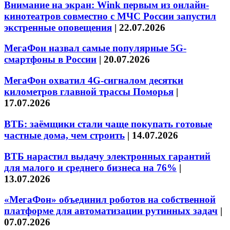
Внимание на экран: Wink первым из онлайн-
кинотеатров совместно с МЧС России запустил
экстренные оповещения
|
22.07.2026
МегаФон назвал самые популярные 5G-
смартфоны в России
|
20.07.2026
МегаФон охватил 4G-сигналом десятки
километров главной трассы Поморья
|
17.07.2026
ВТБ: заёмщики стали чаще покупать готовые
частные дома, чем строить
|
14.07.2026
ВТБ нарастил выдачу электронных гарантий
для малого и среднего бизнеса на 76%
|
13.07.2026
«МегаФон» объединил роботов на собственной
платформе для автоматизации рутинных задач
|
07.07.2026