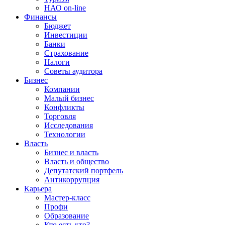
НАО on-line
Финансы
Бюджет
Инвестиции
Банки
Страхование
Налоги
Советы аудитора
Бизнес
Компании
Малый бизнес
Конфликты
Торговля
Исследования
Технологии
Власть
Бизнес и власть
Власть и общество
Депутатский портфель
Антикоррупция
Карьера
Мастер-класс
Профи
Образование
Кто есть кто?