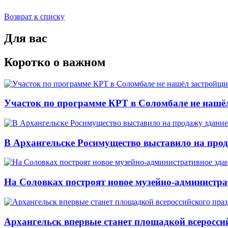
Возврат к списку
Для вас
Коротко о важном
Участок по программе КРТ в Соломбале не нашё
В Архангельске Росимущество выставило на про
На Соловках построят новое музейно-администра
Архангельск впервые станет площадкой всеросси