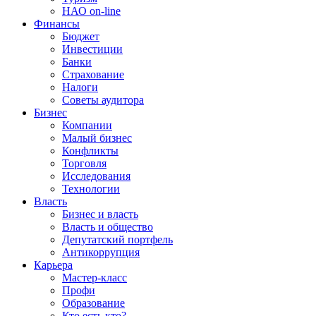
НАО on-line
Финансы
Бюджет
Инвестиции
Банки
Страхование
Налоги
Советы аудитора
Бизнес
Компании
Малый бизнес
Конфликты
Торговля
Исследования
Технологии
Власть
Бизнес и власть
Власть и общество
Депутатский портфель
Антикоррупция
Карьера
Мастер-класс
Профи
Образование
Кто есть кто?