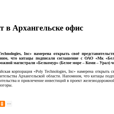
оет в Архангельске офис
echnologies, Inc» намерена открыть своё представительст
ним, что китацы подписали соглашение с ОАО «Мк «Белк
рожной магистрали «Белкомур» (Белое море – Коми – Урал) ч
йская корпорация «Poly Technologies, Inc» намерена открыть с
ительства Архангельской области.
Напомним, что китацы подп
ительства и привлечение инвестиций в проект железнодорожной 
погоры.