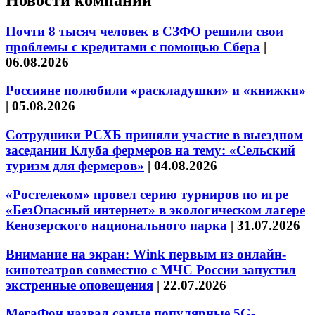
Почти 8 тысяч человек в СЗФО решили свои
проблемы с кредитами с помощью Сбера
|
06.08.2026
Россияне полюбили «раскладушки» и «книжки»
|
05.08.2026
Сотрудники РСХБ приняли участие в выездном
заседании Клуба фермеров на тему: «Сельский
туризм для фермеров»
|
04.08.2026
«Ростелеком» провел серию турниров по игре
«БезОпасный интернет» в экологическом лагере
Кенозерского национального парка
|
31.07.2026
Внимание на экран: Wink первым из онлайн-
кинотеатров совместно с МЧС России запустил
экстренные оповещения
|
22.07.2026
МегаФон назвал самые популярные 5G-