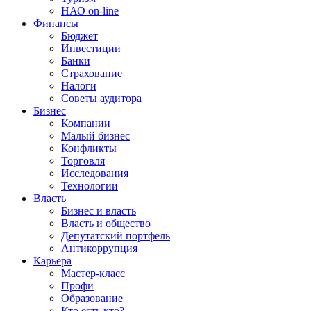
НАО on-line
Финансы
Бюджет
Инвестиции
Банки
Страхование
Налоги
Советы аудитора
Бизнес
Компании
Малый бизнес
Конфликты
Торговля
Исследования
Технологии
Власть
Бизнес и власть
Власть и общество
Депутатский портфель
Антикоррупция
Карьера
Мастер-класс
Профи
Образование
Кто есть кто?