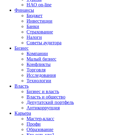
НАО on-line
Финансы
Бюджет
Инвестиции
Банки
Страхование
Налоги
Советы аудитора
Бизнес
Компании
Малый бизнес
Конфликты
Торговля
Исследования
Технологии
Власть
Бизнес и власть
Власть и общество
Депутатский портфель
Антикоррупция
Карьера
Мастер-класс
Профи
Образование
Кто есть кто?