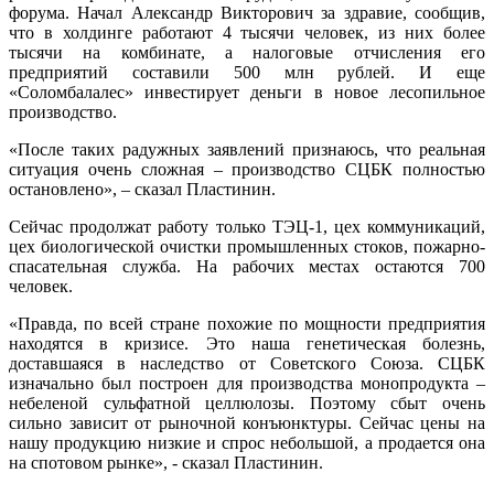
форума. Начал Александр Викторович за здравие, сообщив,
что в холдинге работают 4 тысячи человек, из них более
тысячи на комбинате, а налоговые отчисления его
предприятий составили 500 млн рублей. И еще
«Соломбалалес» инвестирует деньги в новое лесопильное
производство.
«После таких радужных заявлений признаюсь, что реальная
ситуация очень сложная – производство СЦБК полностью
остановлено», – сказал Пластинин.
Сейчас продолжат работу только ТЭЦ-1, цех коммуникаций,
цех биологической очистки промышленных стоков, пожарно-
спасательная служба. На рабочих местах остаются 700
человек.
«Правда, по всей стране похожие по мощности предприятия
находятся в кризисе. Это наша генетическая болезнь,
доставшаяся в наследство от Советского Союза. СЦБК
изначально был построен для производства монопродукта –
небеленой сульфатной целлюлозы. Поэтому сбыт очень
сильно зависит от рыночной конъюнктуры. Сейчас цены на
нашу продукцию низкие и спрос небольшой, а продается она
на спотовом рынке», - сказал Пластинин.