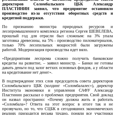
директоров Соломбальского ЦБК Александр
ПЛАСТИНИН
заявил, что предприятие остановило
производство из-за отсутствия оборотных средств и
кредитной поддержки.
По признанию министра природных ресурсов и
лесопромышленного комплекса региона Сергея ШЕВЕЛЕВА,
прошлый год для отрасли был сложным: на 3% упала
заготовка древесины, на 5% - производство пиломатериалов,
только 70% лесопильных мощностей были загружены
работой. Модернизация производства идет вяло.
«Предприятиям леспрома сложно получить банковские
кредиты на развитие, – заявил министр. – Банки не готовы
давать деньги под залог ветхих основных фондов, а у области
на кредитование нет денег».
В подтверждение этих слов председатель совета директоров
Соломбальского ЦБК (холдинг «Соломбалалес»), директор
Института экономики и управления САФУ Александр
Пластинин рассказал о проблемах предприятия. Свой доклад
он назвал пространно: «Почему должна жить и работать
«Соломбала»? Ответа на этот вопрос в итоге так и не
прозвучало, но то, что СЦБК в сегодняшних экономических
реалиях приходится весьма трудно, поняли все участники