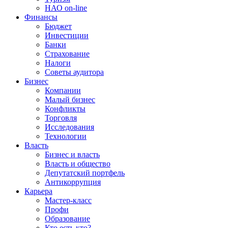
НАО on-line
Финансы
Бюджет
Инвестиции
Банки
Страхование
Налоги
Советы аудитора
Бизнес
Компании
Малый бизнес
Конфликты
Торговля
Исследования
Технологии
Власть
Бизнес и власть
Власть и общество
Депутатский портфель
Антикоррупция
Карьера
Мастер-класс
Профи
Образование
Кто есть кто?