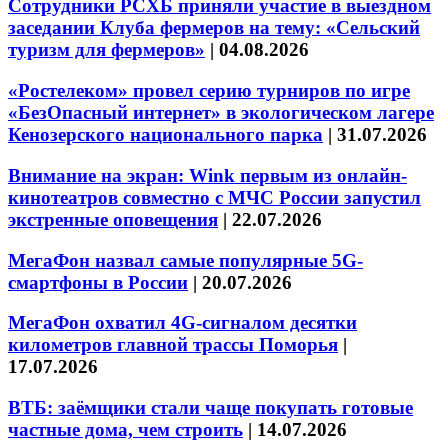
Сотрудники РСХБ приняли участие в выездном
заседании Клуба фермеров на тему: «Сельский
туризм для фермеров»
|
04.08.2026
«Ростелеком» провел серию турниров по игре
«БезОпасный интернет» в экологическом лагере
Кенозерского национального парка
|
31.07.2026
Внимание на экран: Wink первым из онлайн-
кинотеатров совместно с МЧС России запустил
экстренные оповещения
|
22.07.2026
МегаФон назвал самые популярные 5G-
смартфоны в России
|
20.07.2026
МегаФон охватил 4G-сигналом десятки
километров главной трассы Поморья
|
17.07.2026
ВТБ: заёмщики стали чаще покупать готовые
частные дома, чем строить
|
14.07.2026