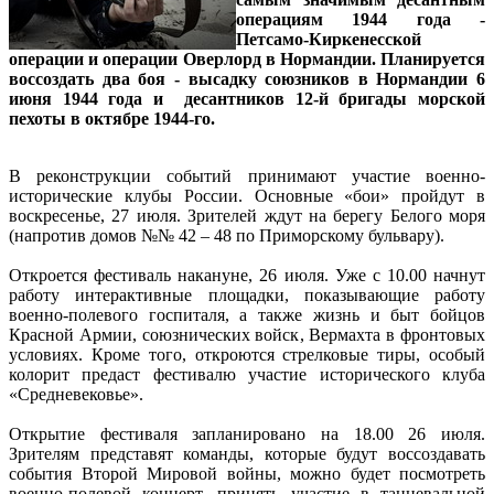
операциям 1944 года -
Петсамо-Киркенесской
операции и операции Оверлорд в Нормандии. Планируется
воссоздать два боя - высадку союзников в Нормандии 6
июня 1944 года и десантников 12-й бригады морской
пехоты в октябре 1944-го.
В реконструкции событий принимают участие военно-
исторические клубы России. Основные «бои» пройдут в
воскресенье, 27 июля. Зрителей ждут на берегу Белого моря
(напротив домов №№ 42 – 48 по Приморскому бульвару).
Откроется фестиваль накануне, 26 июля. Уже с 10.00 начнут
работу интерактивные площадки, показывающие работу
военно-полевого госпиталя, а также жизнь и быт бойцов
Красной Армии, союзнических войск, Вермахта в фронтовых
условиях. Кроме того, откроются стрелковые тиры, особый
колорит предаст фестивалю участие исторического клуба
«Средневековье».
Открытие фестиваля запланировано на 18.00 26 июля.
Зрителям представят команды, которые будут воссоздавать
события Второй Мировой войны, можно будет посмотреть
военно-полевой концерт, принять участие в танцевальной