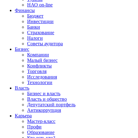
НАО on-line
Финансы
Бюджет
Инвестиции
Банки
Страхование
Налоги
Советы аудитора
Бизнес
Компании
Малый бизнес
Конфликты
Торговля
Исследования
Технологии
Власть
Бизнес и власть
Власть и общество
Депутатский портфель
Антикоррупция
Карьера
Мастер-класс
Профи
Образование
Кто есть кто?