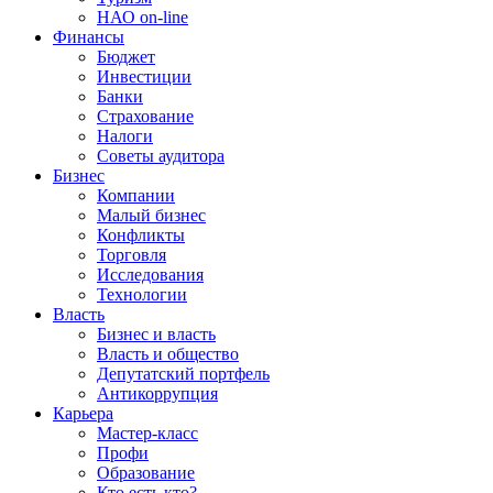
НАО on-line
Финансы
Бюджет
Инвестиции
Банки
Страхование
Налоги
Советы аудитора
Бизнес
Компании
Малый бизнес
Конфликты
Торговля
Исследования
Технологии
Власть
Бизнес и власть
Власть и общество
Депутатский портфель
Антикоррупция
Карьера
Мастер-класс
Профи
Образование
Кто есть кто?