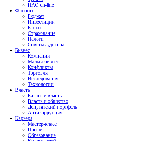
НАО on-line
Финансы
Бюджет
Инвестиции
Банки
Страхование
Налоги
Советы аудитора
Бизнес
Компании
Малый бизнес
Конфликты
Торговля
Исследования
Технологии
Власть
Бизнес и власть
Власть и общество
Депутатский портфель
Антикоррупция
Карьера
Мастер-класс
Профи
Образование
Кто есть кто?