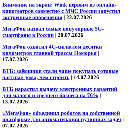
Внимание на экран: Wink первым из онлайн-
кинотеатров совместно с МЧС России запустил
экстренные оповещения
|
22.07.2026
МегаФон назвал самые популярные 5G-
смартфоны в России
|
20.07.2026
МегаФон охватил 4G-сигналом десятки
километров главной трассы Поморья
|
17.07.2026
ВТБ: заёмщики стали чаще покупать готовые
частные дома, чем строить
|
14.07.2026
ВТБ нарастил выдачу электронных гарантий
для малого и среднего бизнеса на 76%
|
13.07.2026
«МегаФон» объединил роботов на собственной
платформе для автоматизации рутинных задач
|
07.07.2026