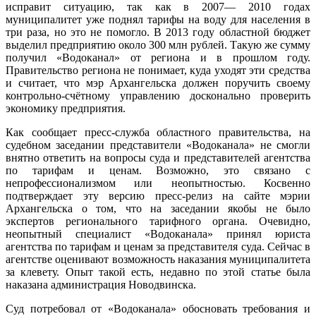
исправит ситуацию, так как в 2007— 2010 годах
муниципалитет уже поднял тарифы на воду для населения в
три раза, но это не помогло. В 2013 году областной бюджет
выделил предприятию около 300 млн рублей. Такую же сумму
получил «Водоканал» от региона и в прошлом году.
Правительство региона не понимает, куда уходят эти средства
и считает, что мэр Архангельска должен поручить своему
контрольно-счётному управлению досконально проверить
экономику предприятия.
Как сообщает пресс-служба областного правительства, на
судебном заседании представители «Водоканала» не смогли
внятно ответить на вопросы суда и представителей агентства
по тарифам и ценам. Возможно, это связано с
непрофессионализмом или неопытностью. Косвенно
подтверждает эту версию пресс-релиз на сайте мэрии
Архангельска о том, что на заседании якобы не было
экспертов регионального тарифного органа. Очевидно,
неопытный специалист «Водоканала» принял юриста
агентства по тарифам и ценам за представителя суда. Сейчас в
агентстве оценивают возможность наказания муниципалитета
за клевету. Опыт такой есть, недавно по этой статье была
наказана администрация Новодвинска.
Суд потребовал от «Водоканала» обосновать требования и