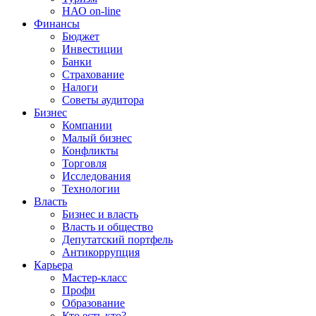
НАО on-line
Финансы
Бюджет
Инвестиции
Банки
Страхование
Налоги
Советы аудитора
Бизнес
Компании
Малый бизнес
Конфликты
Торговля
Исследования
Технологии
Власть
Бизнес и власть
Власть и общество
Депутатский портфель
Антикоррупция
Карьера
Мастер-класс
Профи
Образование
Кто есть кто?