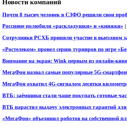
Новости компаний
Почти 8 тысяч человек в СЗФО решили свои про
Россияне полюбили «раскладушки» и «книжки»
Сотрудники РСХБ приняли участие в выездном за
«Ростелеком» провел серию турниров по игре «Б
Внимание на экран: Wink первым из онлайн-кино
МегаФон назвал самые популярные 5G-смартфон
МегаФон охватил 4G-сигналом десятки километр
ВТБ: заёмщики стали чаще покупать готовые час
ВТБ нарастил выдачу электронных гарантий для 
«МегаФон» объединил роботов на собственной п