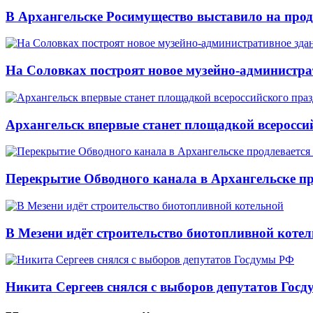
В Архангельске Росимущество выставило на про
На Соловках построят новое музейно-администра
Архангельск впервые станет площадкой всеросси
Перекрытие Обводного канала в Архангельске про
В Мезени идёт строительство биотопливной коте
Никита Сергеев снялся с выборов депутатов Гос