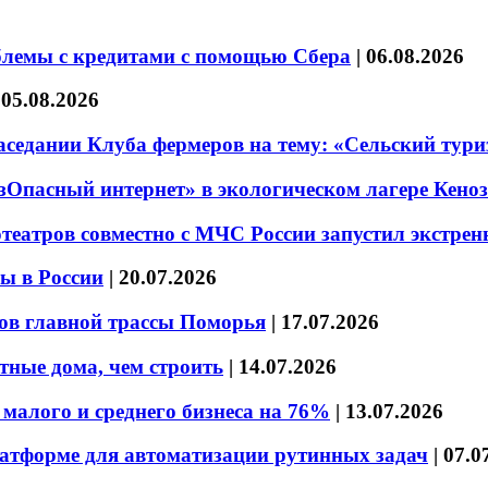
блемы с кредитами с помощью Сбера
|
06.08.2026
|
05.08.2026
седании Клуба фермеров на тему: «Сельский тури
езОпасный интернет» в экологическом лагере Кено
театров совместно с МЧС России запустил экстре
ы в России
|
20.07.2026
ов главной трассы Поморья
|
17.07.2026
тные дома, чем строить
|
14.07.2026
малого и среднего бизнеса на 76%
|
13.07.2026
латформе для автоматизации рутинных задач
|
07.0