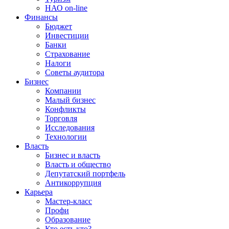
НАО on-line
Финансы
Бюджет
Инвестиции
Банки
Страхование
Налоги
Советы аудитора
Бизнес
Компании
Малый бизнес
Конфликты
Торговля
Исследования
Технологии
Власть
Бизнес и власть
Власть и общество
Депутатский портфель
Антикоррупция
Карьера
Мастер-класс
Профи
Образование
Кто есть кто?