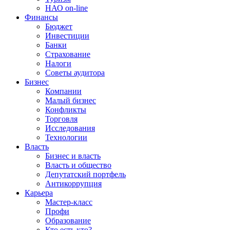
НАО on-line
Финансы
Бюджет
Инвестиции
Банки
Страхование
Налоги
Советы аудитора
Бизнес
Компании
Малый бизнес
Конфликты
Торговля
Исследования
Технологии
Власть
Бизнес и власть
Власть и общество
Депутатский портфель
Антикоррупция
Карьера
Мастер-класс
Профи
Образование
Кто есть кто?