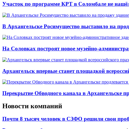
Участок по программе КРТ в Соломбале не нашё
В Архангельске Росимущество выставило на про
На Соловках построят новое музейно-администра
Архангельск впервые станет площадкой всеросси
Перекрытие Обводного канала в Архангельске про
Новости компаний
Почти 8 тысяч человек в СЗФО решили свои про