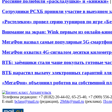
Россияне полюбили «раскладушки» и «книжки»
Сотрудники РСХБ приняли участие в выездном за
«Ростелеком» провел серию турниров по игре «Б
Внимание на экран: Wink первым из онлайн-кино
МегаФон назвал самые популярные 5G-смартфон
МегаФон охватил 4G-сигналом десятки километр
ВТБ: заёмщики стали чаще покупать готовые час
ВТБ нарастил выдачу электронных гарантий для 
«МегаФон» объединил роботов на собственной п
Телефоны редакции: +7 (8182) 20-44-02, 65-25-40, +7 (909) 556-2
E-mail:
bclass@mail.ru
(редакция),
29rbk@mail.ru
(реклама).
Поли