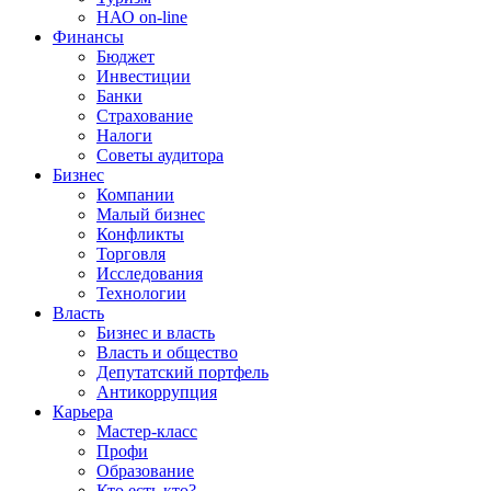
НАО on-line
Финансы
Бюджет
Инвестиции
Банки
Страхование
Налоги
Советы аудитора
Бизнес
Компании
Малый бизнес
Конфликты
Торговля
Исследования
Технологии
Власть
Бизнес и власть
Власть и общество
Депутатский портфель
Антикоррупция
Карьера
Мастер-класс
Профи
Образование
Кто есть кто?