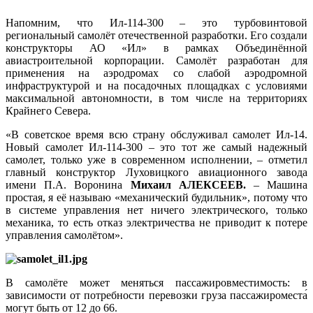
Напомним, что Ил‑114‑300 – это турбовинтовой
региональный самолёт отечественной разработки. Его создали
конструкторы АО «Ил» в рамках Объединённой
авиастроительной корпорации. Самолёт разработан для
применения на аэродромах со слабой аэродромной
инфраструктурой и на посадочных площадках с условиями
максимальной автономности, в том числе на территориях
Крайнего Севера.
«В советское время всю страну обслуживал самолет Ил-14.
Новый самолет Ил-114-300 – это тот же самый надежный
самолет, только уже в современном исполнении, – отметил
главный конструктор Луховицкого авиационного завода
имени П.А. Воронина
Михаил АЛЕКСЕЕВ.
– Машина
простая, я её называю «механический будильник», потому что
в системе управления нет ничего электрического, только
механика, то есть отказ электричества не приводит к потере
управления самолётом».
В самолёте может меняться пассажировместимость: в
зависимости от потребности перевозки груза пассажироместа́
могут быть от 12 до 66.