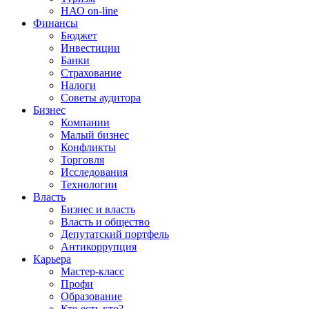
НАО on-line
Финансы
Бюджет
Инвестиции
Банки
Страхование
Налоги
Советы аудитора
Бизнес
Компании
Малый бизнес
Конфликты
Торговля
Исследования
Технологии
Власть
Бизнес и власть
Власть и общество
Депутатский портфель
Антикоррупция
Карьера
Мастер-класс
Профи
Образование
Кто есть кто?