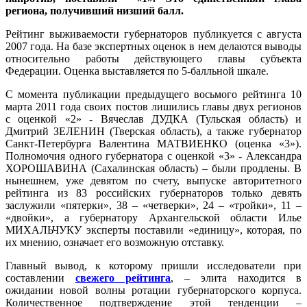
региона, получивший низший балл.
Рейтинг выживаемости губернаторов публикуется с августа
2007 года. На базе экспертных оценок в нем делаются выводы
относительно работы действующего главы субъекта
Федерации. Оценка выставляется по 5-балльной шкале.
С момента публикации предыдущего восьмого рейтинга 10
марта 2011 года своих постов лишились главы двух регионов
с оценкой «2» - Вячеслав ДУДКА (Тульская область) и
Дмитрий ЗЕЛЕНИН (Тверская область), а также губернатор
Санкт-Петербурга Валентина МАТВИЕНКО (оценка «3»).
Полномочия одного губернатора с оценкой «3» - Александра
ХОРОШАВИНА (Сахалинская область) – были продлены. В
нынешнем, уже девятом по счету, выпуске авторитетного
рейтинга из 83 российских губернаторов только девять
заслужили «пятерки», 38 – «четверки», 24 – «тройки», 11 –
«двойки», а губернатору Архангельской области Илье
МИХАЛЬЧУКУ эксперты поставили «единицу», которая, по
их мнению, означает его возможную отставку.
Главный вывод, к которому пришли исследователи при
составлении
свежего рейтинга
, – элита находится в
ожидании новой волны ротации губернаторского корпуса.
Количественное подтверждение этой тенденции –