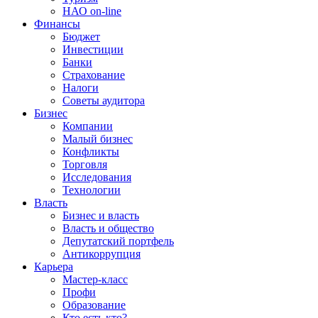
НАО on-line
Финансы
Бюджет
Инвестиции
Банки
Страхование
Налоги
Советы аудитора
Бизнес
Компании
Малый бизнес
Конфликты
Торговля
Исследования
Технологии
Власть
Бизнес и власть
Власть и общество
Депутатский портфель
Антикоррупция
Карьера
Мастер-класс
Профи
Образование
Кто есть кто?