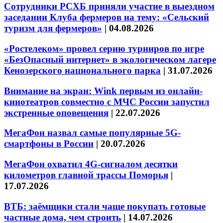
Сотрудники РСХБ приняли участие в выездном
заседании Клуба фермеров на тему: «Сельский
туризм для фермеров»
|
04.08.2026
«Ростелеком» провел серию турниров по игре
«БезОпасный интернет» в экологическом лагере
Кенозерского национального парка
|
31.07.2026
Внимание на экран: Wink первым из онлайн-
кинотеатров совместно с МЧС России запустил
экстренные оповещения
|
22.07.2026
МегаФон назвал самые популярные 5G-
смартфоны в России
|
20.07.2026
МегаФон охватил 4G-сигналом десятки
километров главной трассы Поморья
|
17.07.2026
ВТБ: заёмщики стали чаще покупать готовые
частные дома, чем строить
|
14.07.2026