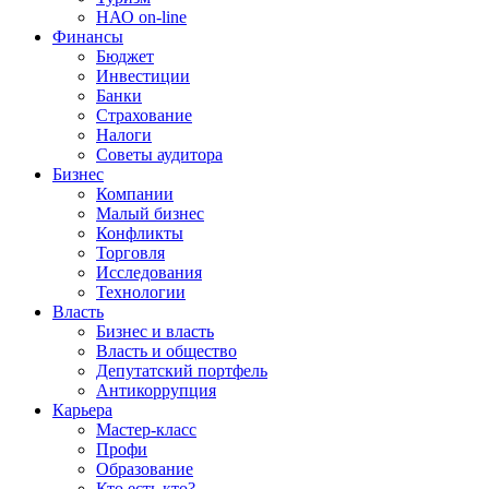
НАО on-line
Финансы
Бюджет
Инвестиции
Банки
Страхование
Налоги
Советы аудитора
Бизнес
Компании
Малый бизнес
Конфликты
Торговля
Исследования
Технологии
Власть
Бизнес и власть
Власть и общество
Депутатский портфель
Антикоррупция
Карьера
Мастер-класс
Профи
Образование
Кто есть кто?