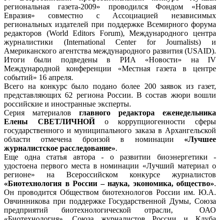
региональная газета-2009» проводился Фондом «Новая
Евразия» совместно с Ассоциацией независимых
региональных издателей при поддержке Всемирного форума
редакторов (World Editors Forum), Международного центра
журналистики (International Center for Journalists) и
Американского агентства международного развития (USAID).
Итоги были подведены в РИА «Новости» на IV
Международной конференции «Местная газета в центре
событий» 16 апреля.
Всего на конкурс было подано более 200 заявок из газет,
представляющих 62 региона России. В состав жюри вошли
российские и иностранные эксперты.
Серия материалов
главного редактора еженедельника
Елены СВЕТЛИЧНОЙ
о коррупциогенности сферы
государственного и муниципального заказа в Архангельской
области отмечена бронзой в номинации
«Лучшее
журналистское расследование»
.
Еще одна статья автора - о развитии биоэнергетики -
удостоена первого места в номинации «Лучший материал о
регионе» на Всероссийском конкурсе журналистов
«Биотехнология в России – наука, экономика, общество»
.
Он проводится Обществом биотехнологов России им. Ю.А.
Овчинникова при поддержке Государственной Думы, Союза
предприятий биотехнологической отрасли, ОАО
«Биотехнология», Союза журналистов России и Клуба