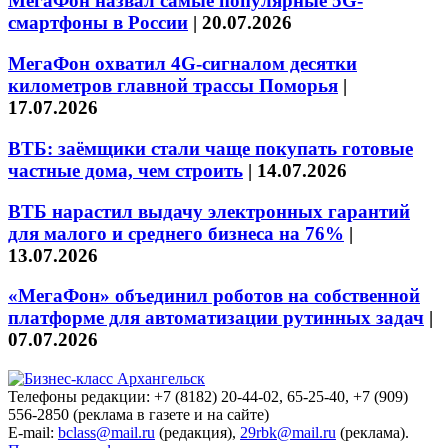
МегаФон назвал самые популярные 5G-
смартфоны в России
|
20.07.2026
МегаФон охватил 4G-сигналом десятки
километров главной трассы Поморья
|
17.07.2026
ВТБ: заёмщики стали чаще покупать готовые
частные дома, чем строить
|
14.07.2026
ВТБ нарастил выдачу электронных гарантий
для малого и среднего бизнеса на 76%
|
13.07.2026
«МегаФон» объединил роботов на собственной
платформе для автоматизации рутинных задач
|
07.07.2026
Телефоны редакции: +7 (8182) 20-44-02, 65-25-40, +7 (909)
556-2850 (реклама в газете и на сайте)
E-mail:
bclass@mail.ru
(редакция),
29rbk@mail.ru
(реклама).