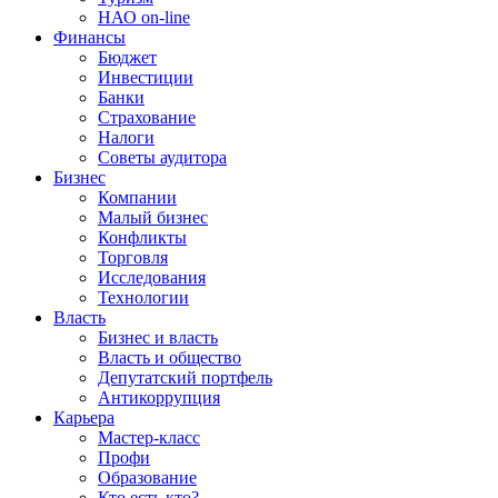
НАО on-line
Финансы
Бюджет
Инвестиции
Банки
Страхование
Налоги
Советы аудитора
Бизнес
Компании
Малый бизнес
Конфликты
Торговля
Исследования
Технологии
Власть
Бизнес и власть
Власть и общество
Депутатский портфель
Антикоррупция
Карьера
Мастер-класс
Профи
Образование
Кто есть кто?