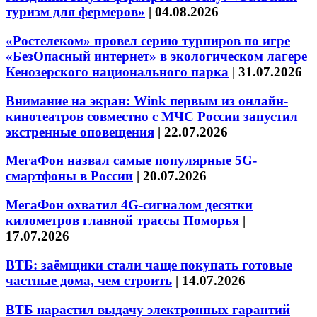
туризм для фермеров»
|
04.08.2026
«Ростелеком» провел серию турниров по игре
«БезОпасный интернет» в экологическом лагере
Кенозерского национального парка
|
31.07.2026
Внимание на экран: Wink первым из онлайн-
кинотеатров совместно с МЧС России запустил
экстренные оповещения
|
22.07.2026
МегаФон назвал самые популярные 5G-
смартфоны в России
|
20.07.2026
МегаФон охватил 4G-сигналом десятки
километров главной трассы Поморья
|
17.07.2026
ВТБ: заёмщики стали чаще покупать готовые
частные дома, чем строить
|
14.07.2026
ВТБ нарастил выдачу электронных гарантий