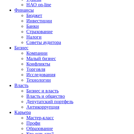
НАО on-line
Финансы
Бюджет
Инвестиции
Банки
Страхование
Налоги
Советы аудитора
Бизнес
Компании
Малый бизнес
Конфликты
Торговля
Исследования
Технологии
Власть
Бизнес и власть
Власть и общество
Депутатский портфель
Антикоррупция
Карьера
Мастер-класс
Профи
Образование
Кто есть кто?