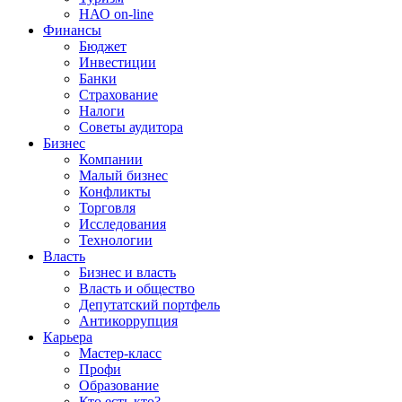
НАО on-line
Финансы
Бюджет
Инвестиции
Банки
Страхование
Налоги
Советы аудитора
Бизнес
Компании
Малый бизнес
Конфликты
Торговля
Исследования
Технологии
Власть
Бизнес и власть
Власть и общество
Депутатский портфель
Антикоррупция
Карьера
Мастер-класс
Профи
Образование
Кто есть кто?