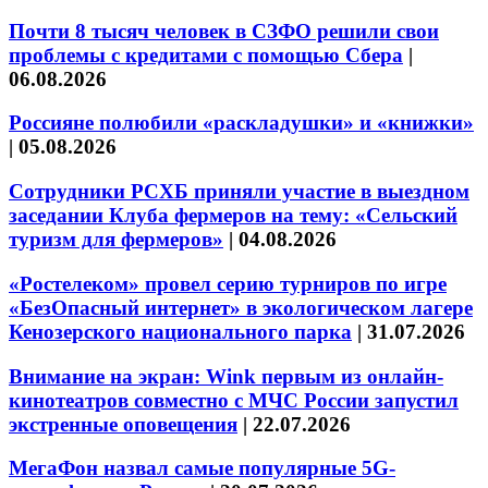
Почти 8 тысяч человек в СЗФО решили свои
проблемы с кредитами с помощью Сбера
|
06.08.2026
Россияне полюбили «раскладушки» и «книжки»
|
05.08.2026
Сотрудники РСХБ приняли участие в выездном
заседании Клуба фермеров на тему: «Сельский
туризм для фермеров»
|
04.08.2026
«Ростелеком» провел серию турниров по игре
«БезОпасный интернет» в экологическом лагере
Кенозерского национального парка
|
31.07.2026
Внимание на экран: Wink первым из онлайн-
кинотеатров совместно с МЧС России запустил
экстренные оповещения
|
22.07.2026
МегаФон назвал самые популярные 5G-