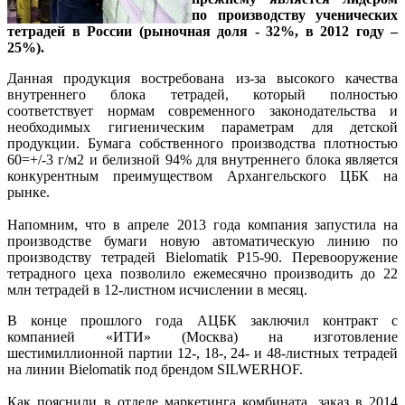
по производству ученических
тетрадей в России (рыночная доля - 32%, в 2012 году –
25%).
Данная продукция востребована из-за высокого качества
внутреннего блока тетрадей, который полностью
соответствует нормам современного законодательства и
необходимых гигиеническим параметрам для детской
продукции. Бумага собственного производства плотностью
60=+/-3 г/м2 и белизной 94% для внутреннего блока является
конкурентным преимуществом Архангельского ЦБК на
рынке.
Напомним, что в апреле 2013 года компания запустила на
производстве бумаги новую автоматическую линию по
производству тетрадей Bielomatik P15-90. Перевооружение
тетрадного цеха позволило ежемесячно производить до 22
млн тетрадей в 12-листном исчислении в месяц.
В конце прошлого года АЦБК заключил контракт с
компанией «ИТИ» (Москва) на изготовление
шестимиллионной партии 12-, 18-, 24- и 48-листных тетрадей
на линии Bielomatik под брендом SILWERHOF.
Как пояснили в отделе маркетинга комбината, заказ в 2014