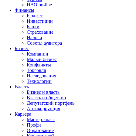
НАО on-line
Финансы
Бюджет
Инвестиции
Банки
Страхование
Налоги
Советы аудитора
Бизнес
Компании
Малый бизнес
Конфликты
Торговля
Исследования
Технологии
Власть
Бизнес и власть
Власть и общество
Депутатский портфель
Антикоррупция
Карьера
Мастер-класс
Профи
Образование
Кто есть кто?