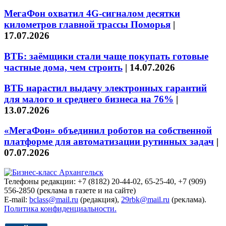
МегаФон охватил 4G-сигналом десятки
километров главной трассы Поморья
|
17.07.2026
ВТБ: заёмщики стали чаще покупать готовые
частные дома, чем строить
|
14.07.2026
ВТБ нарастил выдачу электронных гарантий
для малого и среднего бизнеса на 76%
|
13.07.2026
«МегаФон» объединил роботов на собственной
платформе для автоматизации рутинных задач
|
07.07.2026
Телефоны редакции: +7 (8182) 20-44-02, 65-25-40, +7 (909)
556-2850 (реклама в газете и на сайте)
E-mail:
bclass@mail.ru
(редакция),
29rbk@mail.ru
(реклама).
Политика конфиденциальности.