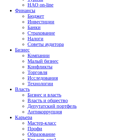
НАО on-line
Финансы
Бюджет
Инвестиции
Банки
Страхование
Налоги
Советы аудитора
Бизнес
Компании
Малый бизнес
Конфликты
Торговля
Исследования
Технологии
Власть
Бизнес и власть
Власть и общество
Депутатский портфель
Антикоррупция
Карьера
Мастер-класс
Профи
Образование
Кто есть кто?