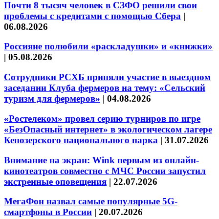
Почти 8 тысяч человек в СЗФО решили свои
проблемы с кредитами с помощью Сбера
|
06.08.2026
Россияне полюбили «раскладушки» и «книжки»
|
05.08.2026
Сотрудники РСХБ приняли участие в выездном
заседании Клуба фермеров на тему: «Сельский
туризм для фермеров»
|
04.08.2026
«Ростелеком» провел серию турниров по игре
«БезОпасный интернет» в экологическом лагере
Кенозерского национального парка
|
31.07.2026
Внимание на экран: Wink первым из онлайн-
кинотеатров совместно с МЧС России запустил
экстренные оповещения
|
22.07.2026
МегаФон назвал самые популярные 5G-
смартфоны в России
|
20.07.2026