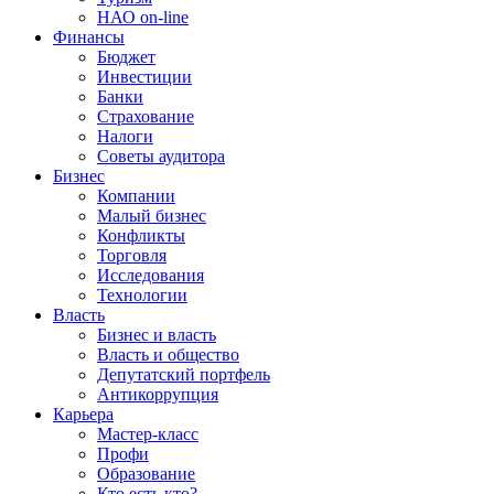
НАО on-line
Финансы
Бюджет
Инвестиции
Банки
Страхование
Налоги
Советы аудитора
Бизнес
Компании
Малый бизнес
Конфликты
Торговля
Исследования
Технологии
Власть
Бизнес и власть
Власть и общество
Депутатский портфель
Антикоррупция
Карьера
Мастер-класс
Профи
Образование
Кто есть кто?