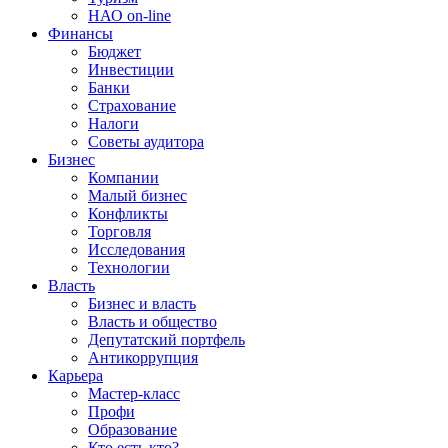
НАО on-line
Финансы
Бюджет
Инвестиции
Банки
Страхование
Налоги
Советы аудитора
Бизнес
Компании
Малый бизнес
Конфликты
Торговля
Исследования
Технологии
Власть
Бизнес и власть
Власть и общество
Депутатский портфель
Антикоррупция
Карьера
Мастер-класс
Профи
Образование
Кто есть кто?