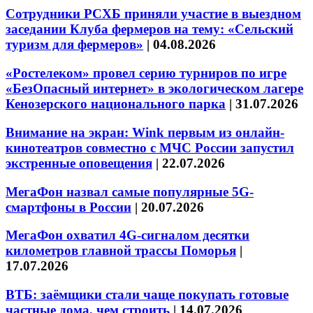
Сотрудники РСХБ приняли участие в выездном
заседании Клуба фермеров на тему: «Сельский
туризм для фермеров»
|
04.08.2026
«Ростелеком» провел серию турниров по игре
«БезОпасный интернет» в экологическом лагере
Кенозерского национального парка
|
31.07.2026
Внимание на экран: Wink первым из онлайн-
кинотеатров совместно с МЧС России запустил
экстренные оповещения
|
22.07.2026
МегаФон назвал самые популярные 5G-
смартфоны в России
|
20.07.2026
МегаФон охватил 4G-сигналом десятки
километров главной трассы Поморья
|
17.07.2026
ВТБ: заёмщики стали чаще покупать готовые
частные дома, чем строить
|
14.07.2026