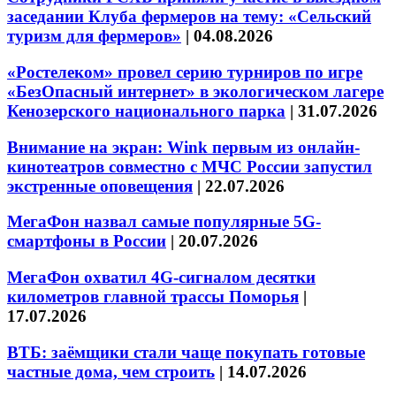
заседании Клуба фермеров на тему: «Сельский
туризм для фермеров»
|
04.08.2026
«Ростелеком» провел серию турниров по игре
«БезОпасный интернет» в экологическом лагере
Кенозерского национального парка
|
31.07.2026
Внимание на экран: Wink первым из онлайн-
кинотеатров совместно с МЧС России запустил
экстренные оповещения
|
22.07.2026
МегаФон назвал самые популярные 5G-
смартфоны в России
|
20.07.2026
МегаФон охватил 4G-сигналом десятки
километров главной трассы Поморья
|
17.07.2026
ВТБ: заёмщики стали чаще покупать готовые
частные дома, чем строить
|
14.07.2026