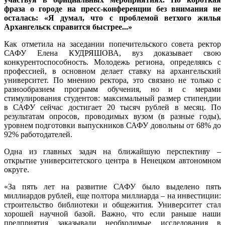
фраза о городе на пресс-конференции без внимания не
осталась: «Я думал, что с проблемой ветхого жилья
Архангельск справится быстрее...»
Как отметила на заседании попечительского совета ректор
САФУ Елена КУДРЯШОВА, вуз доказывает свою
конкурентоспособность. Молодежь региона, определяясь с
профессией, в основном делает ставку на архангельский
университет. По мнению ректора, это связано не только с
разнообразием программ обучения, но и с мерами
стимулирования студентов: максимальный размер стипендии
в САФУ сейчас достигает 20 тысяч рублей в месяц. По
результатам опросов, проводимых вузом (в разные годы),
уровнем подготовки выпускников САФУ довольны от 68% до
92% работодателей.
Одна из главных задач на ближайшую перспективу –
открытие университетского центра в Ненецком автономном
округе.
«За пять лет на развитие САФУ было выделено пять
миллиардов рублей, еще полтора миллиарда – на инвестиции:
строительство библиотеки и общежития. Университет стал
хорошей научной базой. Важно, что если раньше наши
предприятия заказывали необходимые исследования в