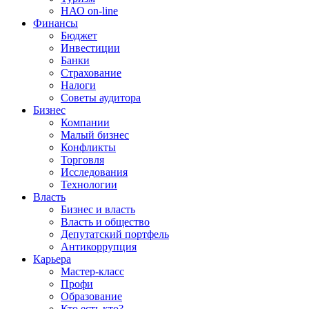
НАО on-line
Финансы
Бюджет
Инвестиции
Банки
Страхование
Налоги
Советы аудитора
Бизнес
Компании
Малый бизнес
Конфликты
Торговля
Исследования
Технологии
Власть
Бизнес и власть
Власть и общество
Депутатский портфель
Антикоррупция
Карьера
Мастер-класс
Профи
Образование
Кто есть кто?