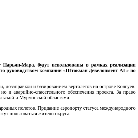
т Нарьян-Мара, будут использованы в рамках реализации
нято руководством компании «Штокман Девелопмент АГ» по
й, дозаправкой и базированием вертолетов на острове Колгуев.
 но и аварийно-спасательного обеспечения проекта. За право
ельской и Мурманской областями.
ародных полетов. Придание аэропорту статуса международного
огут пользоваться жители округа.