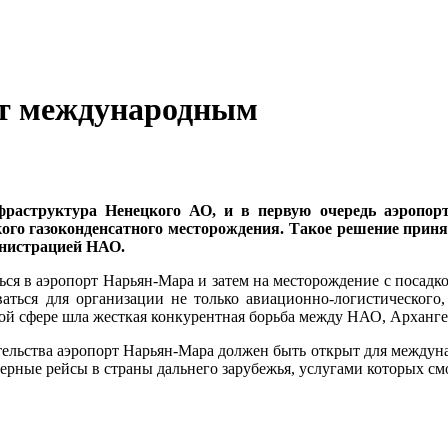
ет международным
фраструктура Ненецкого АО, и в первую очередь аэропор
ого газоконденсатного месторождения. Такое решение при
инистрацией НАО.
ься в аэропорт Нарьян-Мара и затем на месторождение с посадко
аться для организации не только авиационно-логистического,
той сфере шла жесткая конкурентная борьба между НАО, Арханг
тельства аэропорт Нарьян-Мара должен быть открыт для междун
ерные рейсы в страны дальнего зарубежья, услугами которых см