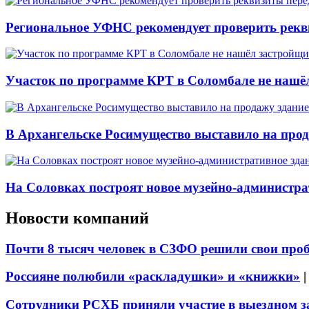
Региональное УФНС рекомендует проверить рекв
Участок по программе КРТ в Соломбале не нашё
В Архангельске Росимущество выставило на про
На Соловках построят новое музейно-администра
Новости компаний
Почти 8 тысяч человек в СЗФО решили свои про
Россияне полюбили «раскладушки» и «книжки»
Сотрудники РСХБ приняли участие в выездном за