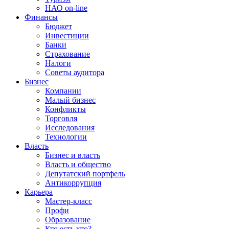
НАО on-line
Финансы
Бюджет
Инвестиции
Банки
Страхование
Налоги
Советы аудитора
Бизнес
Компании
Малый бизнес
Конфликты
Торговля
Исследования
Технологии
Власть
Бизнес и власть
Власть и общество
Депутатский портфель
Антикоррупция
Карьера
Мастер-класс
Профи
Образование
Кто есть кто?