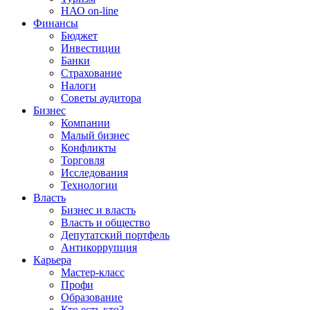
НАО on-line
Финансы
Бюджет
Инвестиции
Банки
Страхование
Налоги
Советы аудитора
Бизнес
Компании
Малый бизнес
Конфликты
Торговля
Исследования
Технологии
Власть
Бизнес и власть
Власть и общество
Депутатский портфель
Антикоррупция
Карьера
Мастер-класс
Профи
Образование
Кто есть кто?