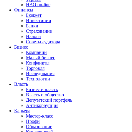
НАО on-line
Финансы
Бюджет
Инвестиции
Банки
Страхование
Налоги
Советы аудитора
Бизнес
Компании
Малый бизнес
Конфликты
Торговля
Исследования
Технологии
Власть
Бизнес и власть
Власть и общество
Депутатский портфель
Антикоррупция
Карьера
Мастер-класс
Профи
Образование
Кто есть кто?