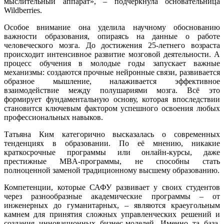
мыслительный аппарат», – подчеркнула основательница
Wildberries.
Особое внимание она уделила научному обоснованию
важности образования, опираясь на данные о работе
человеческого мозга. До достижения 25‑летнего возраста
происходит интенсивное развитие мозговой деятельности. А
процесс обучения в молодые годы запускает важные
механизмы: создаются прочные нейронные связи, развивается
образное мышление, налаживается эффективное
взаимодействие между полушариями мозга. Всё это
формирует фундаментальную основу, которая впоследствии
становится ключевым фактором успешного освоения любых
профессиональных навыков.
Татьяна Ким категорично высказалась о современных
тенденциях в образовании. По её мнению, никакие
краткосрочные программы или онлайн-курсы, даже
престижные MBA-программы, не способны стать
полноценной заменой традиционному высшему образованию.
Компетенции, которые САФУ развивает у своих студентов
через разнообразные академические программы – от
инженерных до гуманитарных, – являются краеугольным
камнем для принятия сложных управленческих решений и
создания инновационных бизнес-моделей. Именно та база,