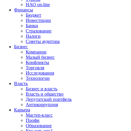
НАО on-line
Финансы
Бюджет
Инвестиции
Банки
Страхование
Налоги
Советы аудитора
Бизнес
Компании
Малый бизнес
Конфликты
Торговля
Исследования
Технологии
Власть
Бизнес и власть
Власть и общество
Депутатский портфель
Антикоррупция
Карьера
Мастер-класс
Профи
Образование
Кто есть кто?