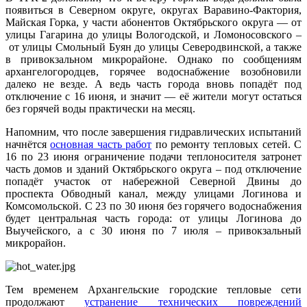
появиться в Северном округе, округах Варавино-Фактория,
Майская Горка, у части абонентов Октябрьского округа — от
улицы Гагарина до улицы Вологодской, и Ломоносовского –
от улицы Смольный Буян до улицы Северодвинской, а также
в привокзальном микрорайоне. Однако по сообщениям
архангелогородцев, горячее водоснабжение возобновили
далеко не везде. А ведь часть города вновь попадёт под
отключение с 16 июня, и значит — её жители могут остаться
без горячей воды практически на месяц.
Напомним, что после завершения гидравлических испытаний
начнётся
основная часть работ
по ремонту тепловых сетей. С
16 по 23 июня ограничение подачи теплоносителя затронет
часть домов и зданий Октябрьского округа – под отключение
попадёт участок от набережной Северной Двины до
проспекта Обводный канал, между улицами Логинова и
Комсомольской. С 23 по 30 июня без горячего водоснабжения
будет центральная часть города: от улицы Логинова до
Выучейского, а с 30 июня по 7 июля – привокзальный
микрорайон.
Тем временем Архангельские городские тепловые сети
продолжают
устранение технических повреждений