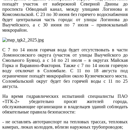
попадёт участок от набережной Северной Двины до
проспекта Обводный канал, между улицами Логинова и
Комсомольской. С 23 по 30 июня без горячего водоснабжения
будет центральная часть города: от улицы Логинова до
Выучейского, а с 30 июня по 7 июля – привокзальный
микрорайон.
С 7 по 14 июля горячая вода будет отсутствовать в части
Ломоносовского округа (участок от улицы Выучейского до
Смольного Буяна), а с 14 по 21 июля – в округах Майская
Горка и Варавино-Фактория. Также с 7 по 14 июля горячую
воду отключат в Соломбале. С 11 по 18 августа под
ограничение попадёт микрорайон около Кузнечевского моста.
Соломбальский округ будет без горячей воды с 11 по 25
августа.
На время гидравлических испытаний специалисты ПАО
«ТГК-2» убедительно просят жителей города,
обслуживающие организации и владельцев зданий соблюдать
обязательные правила безопасности:
- не оставлять автотранспорт на тепловых трассах, тепловых
камерах, люках колодцев, вблизи наружных трубопроводов;