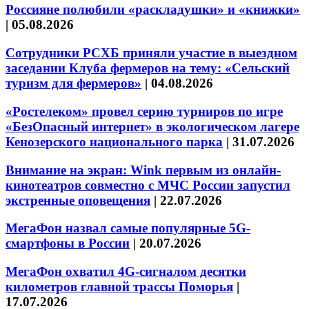
Россияне полюбили «раскладушки» и «книжки»
|
05.08.2026
Сотрудники РСХБ приняли участие в выездном
заседании Клуба фермеров на тему: «Сельский
туризм для фермеров»
|
04.08.2026
«Ростелеком» провел серию турниров по игре
«БезОпасный интернет» в экологическом лагере
Кенозерского национального парка
|
31.07.2026
Внимание на экран: Wink первым из онлайн-
кинотеатров совместно с МЧС России запустил
экстренные оповещения
|
22.07.2026
МегаФон назвал самые популярные 5G-
смартфоны в России
|
20.07.2026
МегаФон охватил 4G-сигналом десятки
километров главной трассы Поморья
|
17.07.2026