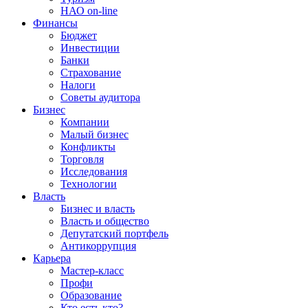
НАО on-line
Финансы
Бюджет
Инвестиции
Банки
Страхование
Налоги
Советы аудитора
Бизнес
Компании
Малый бизнес
Конфликты
Торговля
Исследования
Технологии
Власть
Бизнес и власть
Власть и общество
Депутатский портфель
Антикоррупция
Карьера
Мастер-класс
Профи
Образование
Кто есть кто?