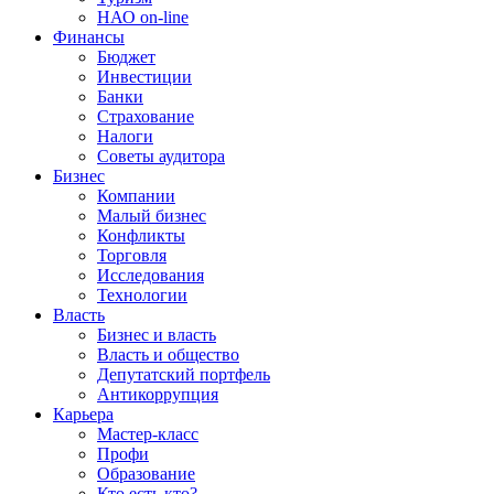
НАО on-line
Финансы
Бюджет
Инвестиции
Банки
Страхование
Налоги
Советы аудитора
Бизнес
Компании
Малый бизнес
Конфликты
Торговля
Исследования
Технологии
Власть
Бизнес и власть
Власть и общество
Депутатский портфель
Антикоррупция
Карьера
Мастер-класс
Профи
Образование
Кто есть кто?