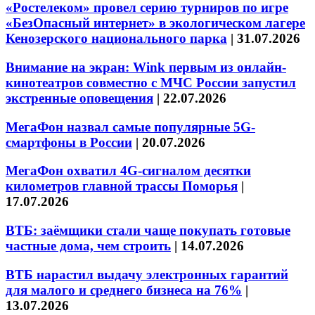
«Ростелеком» провел серию турниров по игре
«БезОпасный интернет» в экологическом лагере
Кенозерского национального парка
|
31.07.2026
Внимание на экран: Wink первым из онлайн-
кинотеатров совместно с МЧС России запустил
экстренные оповещения
|
22.07.2026
МегаФон назвал самые популярные 5G-
смартфоны в России
|
20.07.2026
МегаФон охватил 4G-сигналом десятки
километров главной трассы Поморья
|
17.07.2026
ВТБ: заёмщики стали чаще покупать готовые
частные дома, чем строить
|
14.07.2026
ВТБ нарастил выдачу электронных гарантий
для малого и среднего бизнеса на 76%
|
13.07.2026