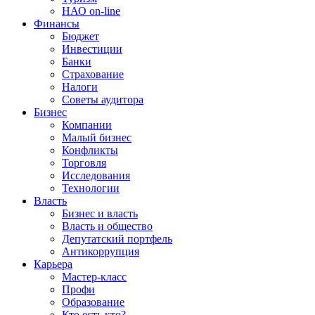
НАО on-line
Финансы
Бюджет
Инвестиции
Банки
Страхование
Налоги
Советы аудитора
Бизнес
Компании
Малый бизнес
Конфликты
Торговля
Исследования
Технологии
Власть
Бизнес и власть
Власть и общество
Депутатский портфель
Антикоррупция
Карьера
Мастер-класс
Профи
Образование
Кто есть кто?