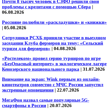
Почти 8 тысяч человек в СЗФО решили свои
проблемы с кредитами с помощью Сбера
|
06.08.2026
Россияне полюбили «раскладушки» и «книжки»
|
05.08.2026
Сотрудники РСХБ приняли участие в выездном
заседании Клуба фермеров на тему: «Сельский
туризм для фермеров»
|
04.08.2026
«Ростелеком» провел серию турниров по игре
«БезОпасный интернет» в экологическом лагере
Кенозерского национального парка
|
31.07.2026
Внимание на экран: Wink первым из онлайн-
кинотеатров совместно с МЧС России запустил
экстренные оповещения
|
22.07.2026
МегаФон назвал самые популярные 5G-
смартфоны в России
|
20.07.2026