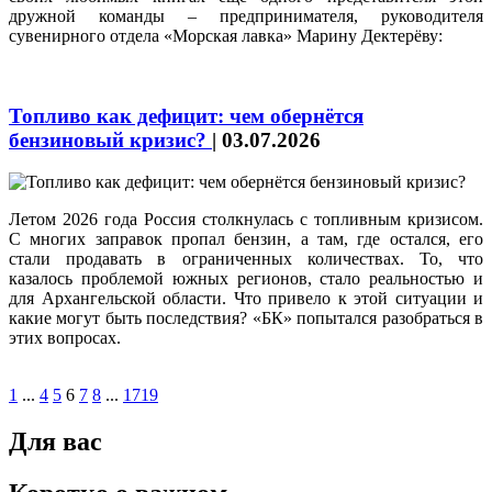
дружной команды – предпринимателя, руководителя
сувенирного отдела «Морская лавка» Марину Дектерёву:
Топливо как дефицит: чем обернётся
бензиновый кризис?
|
03.07.2026
Летом 2026 года Россия столкнулась с топливным кризисом.
С многих заправок пропал бензин, а там, где остался, его
стали продавать в ограниченных количествах. То, что
казалось проблемой южных регионов, стало реальностью и
для Архангельской области. Что привело к этой ситуации и
какие могут быть последствия? «БК» попытался разобраться в
этих вопросах.
1
...
4
5
6
7
8
...
1719
Для вас