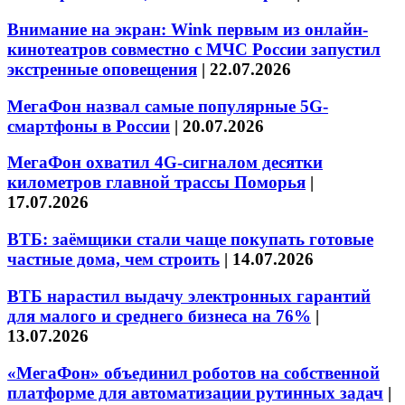
Внимание на экран: Wink первым из онлайн-
кинотеатров совместно с МЧС России запустил
экстренные оповещения
|
22.07.2026
МегаФон назвал самые популярные 5G-
смартфоны в России
|
20.07.2026
МегаФон охватил 4G-сигналом десятки
километров главной трассы Поморья
|
17.07.2026
ВТБ: заёмщики стали чаще покупать готовые
частные дома, чем строить
|
14.07.2026
ВТБ нарастил выдачу электронных гарантий
для малого и среднего бизнеса на 76%
|
13.07.2026
«МегаФон» объединил роботов на собственной
платформе для автоматизации рутинных задач
|