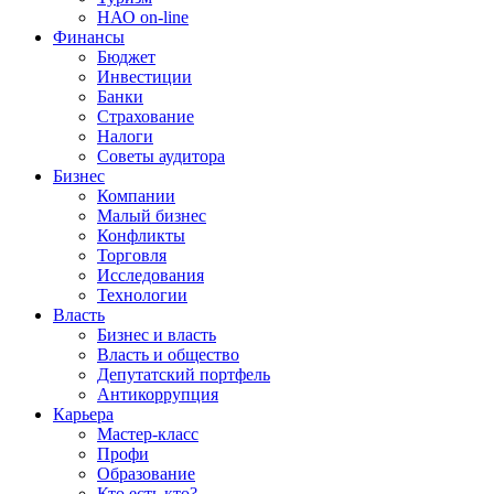
НАО on-line
Финансы
Бюджет
Инвестиции
Банки
Страхование
Налоги
Советы аудитора
Бизнес
Компании
Малый бизнес
Конфликты
Торговля
Исследования
Технологии
Власть
Бизнес и власть
Власть и общество
Депутатский портфель
Антикоррупция
Карьера
Мастер-класс
Профи
Образование
Кто есть кто?