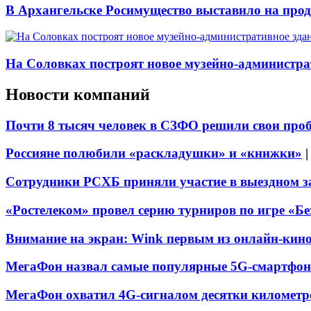
В Архангельске Росимущество выставило на про
На Соловках построят новое музейно-администра
Новости компаний
Почти 8 тысяч человек в СЗФО решили свои про
Россияне полюбили «раскладушки» и «книжки»
Сотрудники РСХБ приняли участие в выездном за
«Ростелеком» провел серию турниров по игре «Б
Внимание на экран: Wink первым из онлайн-кино
МегаФон назвал самые популярные 5G-смартфон
МегаФон охватил 4G-сигналом десятки километр