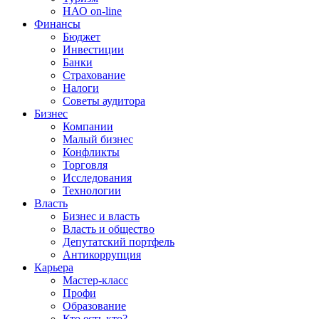
НАО on-line
Финансы
Бюджет
Инвестиции
Банки
Страхование
Налоги
Советы аудитора
Бизнес
Компании
Малый бизнес
Конфликты
Торговля
Исследования
Технологии
Власть
Бизнес и власть
Власть и общество
Депутатский портфель
Антикоррупция
Карьера
Мастер-класс
Профи
Образование
Кто есть кто?