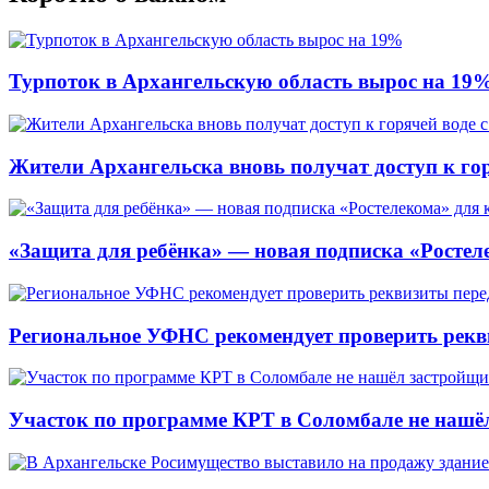
Турпоток в Архангельскую область вырос на 19
Жители Архангельска вновь получат доступ к горя
«Защита для ребёнка» — новая подписка «Ростеле
Региональное УФНС рекомендует проверить рекв
Участок по программе КРТ в Соломбале не нашё