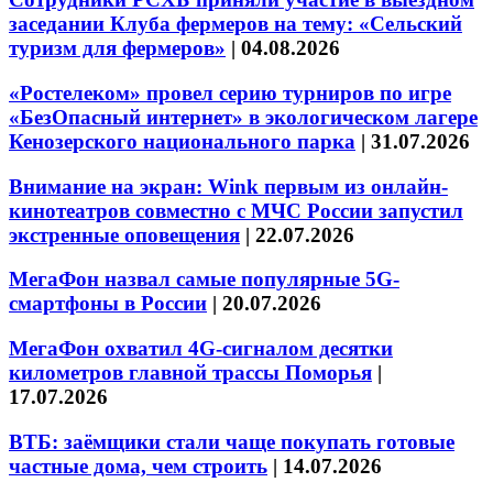
заседании Клуба фермеров на тему: «Сельский
туризм для фермеров»
|
04.08.2026
«Ростелеком» провел серию турниров по игре
«БезОпасный интернет» в экологическом лагере
Кенозерского национального парка
|
31.07.2026
Внимание на экран: Wink первым из онлайн-
кинотеатров совместно с МЧС России запустил
экстренные оповещения
|
22.07.2026
МегаФон назвал самые популярные 5G-
смартфоны в России
|
20.07.2026
МегаФон охватил 4G-сигналом десятки
километров главной трассы Поморья
|
17.07.2026
ВТБ: заёмщики стали чаще покупать готовые
частные дома, чем строить
|
14.07.2026