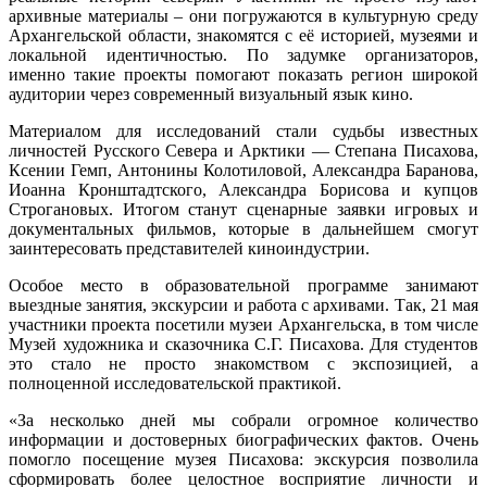
архивные материалы – они погружаются в культурную среду
Архангельской области, знакомятся с её историей, музеями и
локальной идентичностью. По задумке организаторов,
именно такие проекты помогают показать регион широкой
аудитории через современный визуальный язык кино.
Материалом для исследований стали судьбы известных
личностей Русского Севера и Арктики — Степана Писахова,
Ксении Гемп, Антонины Колотиловой, Александра Баранова,
Иоанна Кронштадтского, Александра Борисова и купцов
Строгановых. Итогом станут сценарные заявки игровых и
документальных фильмов, которые в дальнейшем смогут
заинтересовать представителей киноиндустрии.
Особое место в образовательной программе занимают
выездные занятия, экскурсии и работа с архивами. Так, 21 мая
участники проекта посетили музеи Архангельска, в том числе
Музей художника и сказочника С.Г. Писахова. Для студентов
это стало не просто знакомством с экспозицией, а
полноценной исследовательской практикой.
«За несколько дней мы собрали огромное количество
информации и достоверных биографических фактов. Очень
помогло посещение музея Писахова: экскурсия позволила
сформировать более целостное восприятие личности и