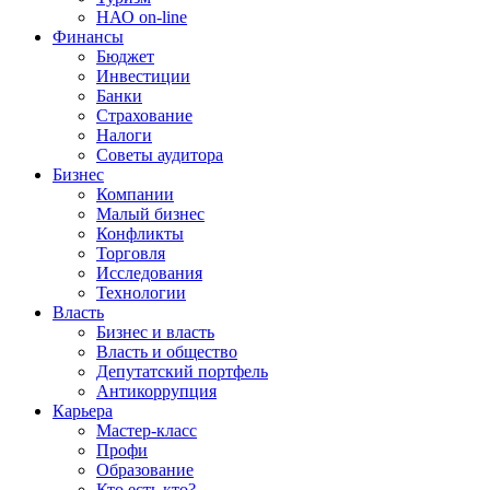
НАО on-line
Финансы
Бюджет
Инвестиции
Банки
Страхование
Налоги
Советы аудитора
Бизнес
Компании
Малый бизнес
Конфликты
Торговля
Исследования
Технологии
Власть
Бизнес и власть
Власть и общество
Депутатский портфель
Антикоррупция
Карьера
Мастер-класс
Профи
Образование
Кто есть кто?