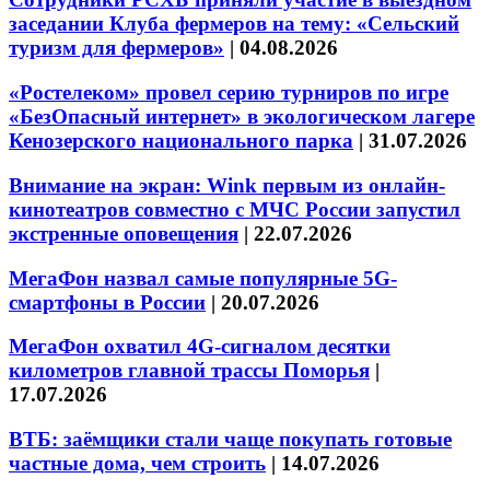
заседании Клуба фермеров на тему: «Сельский
туризм для фермеров»
|
04.08.2026
«Ростелеком» провел серию турниров по игре
«БезОпасный интернет» в экологическом лагере
Кенозерского национального парка
|
31.07.2026
Внимание на экран: Wink первым из онлайн-
кинотеатров совместно с МЧС России запустил
экстренные оповещения
|
22.07.2026
МегаФон назвал самые популярные 5G-
смартфоны в России
|
20.07.2026
МегаФон охватил 4G-сигналом десятки
километров главной трассы Поморья
|
17.07.2026
ВТБ: заёмщики стали чаще покупать готовые
частные дома, чем строить
|
14.07.2026