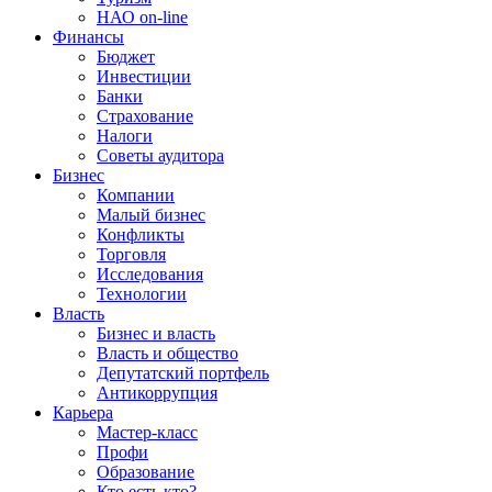
НАО on-line
Финансы
Бюджет
Инвестиции
Банки
Страхование
Налоги
Советы аудитора
Бизнес
Компании
Малый бизнес
Конфликты
Торговля
Исследования
Технологии
Власть
Бизнес и власть
Власть и общество
Депутатский портфель
Антикоррупция
Карьера
Мастер-класс
Профи
Образование
Кто есть кто?