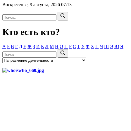
Воскресенье, 9 августа, 2026
07:13
Кто есть кто?
А
Б
В
Г
Д
Е
Ж
З
И
К
Л
М
Н
О
П
Р
С
Т
У
Ф
Х
Ц
Ч
Ш
Э
Ю
Я