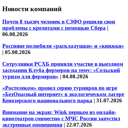
Новости компаний
Почти 8 тысяч человек в СЗФО решили свои
проблемы с кредитами с помощью Сбера
|
06.08.2026
Россияне полюбили «раскладушки» и «книжки»
|
05.08.2026
Сотрудники РСХБ приняли участие в выездном
заседании Клуба фермеров на тему: «Сельский
туризм для фермеров»
|
04.08.2026
«Ростелеком» провел серию турниров по игре
«БезОпасный интернет» в экологическом лагере
Кенозерского национального парка
|
31.07.2026
Внимание на экран: Wink первым из онлайн-
кинотеатров совместно с МЧС России запустил
экстренные оповещения
|
22.07.2026