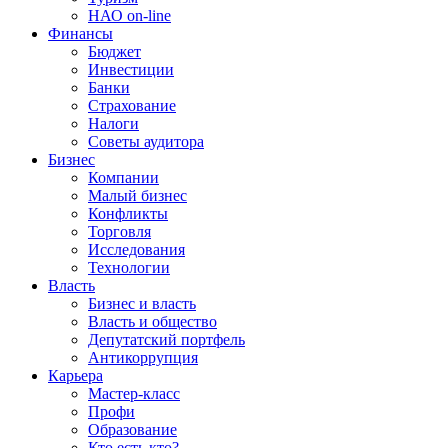
НАО on-line
Финансы
Бюджет
Инвестиции
Банки
Страхование
Налоги
Советы аудитора
Бизнес
Компании
Малый бизнес
Конфликты
Торговля
Исследования
Технологии
Власть
Бизнес и власть
Власть и общество
Депутатский портфель
Антикоррупция
Карьера
Мастер-класс
Профи
Образование
Кто есть кто?