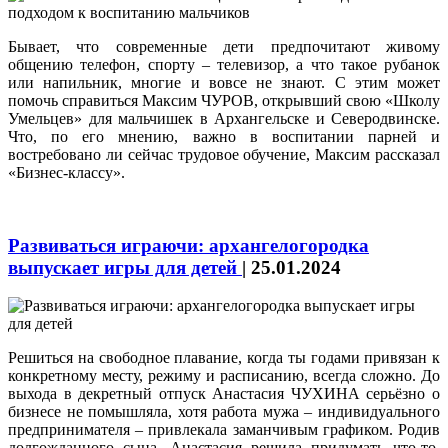
Бывает, что современные дети предпочитают живому
общению телефон, спорту – телевизор, а что такое рубанок
или напильник, многие и вовсе не знают. С этим может
помочь справиться Максим ЧУРОВ, открывший свою «Школу
Умельцев» для мальчишек в Архангельске и Северодвинске.
Что, по его мнению, важно в воспитании парней и
востребовано ли сейчас трудовое обучение, Максим рассказал
«Бизнес-классу».
Развиваться играючи: архангелогородка
выпускает игры для детей
|
25.01.2024
Решиться на свободное плавание, когда ты годами привязан к
конкретному месту, режиму и расписанию, всегда сложно. До
выхода в декретный отпуск Анастасия ЧУХИНА серьёзно о
бизнесе не помышляла, хотя работа мужа – индивидуального
предпринимателя – привлекала заманчивым графиком. Родив
долгожданного сына, Анастасия решила придумать что‑то,