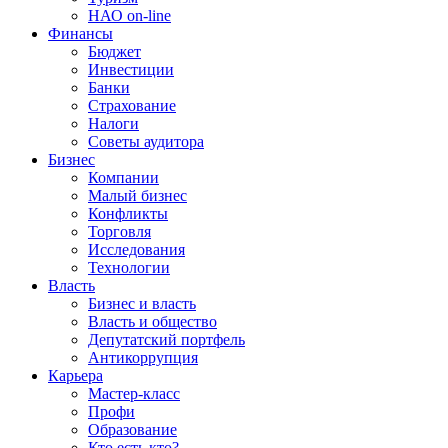
НАО on-line
Финансы
Бюджет
Инвестиции
Банки
Страхование
Налоги
Советы аудитора
Бизнес
Компании
Малый бизнес
Конфликты
Торговля
Исследования
Технологии
Власть
Бизнес и власть
Власть и общество
Депутатский портфель
Антикоррупция
Карьера
Мастер-класс
Профи
Образование
Кто есть кто?