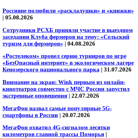
Россияне полюбили «раскладушки» и «книжки»
|
05.08.2026
Сотрудники РСХБ приняли участие в выездном
заседании Клуба фермеров на тему: «Сельский
туризм для фермеров»
|
04.08.2026
«Ростелеком» провел серию турниров по игре
«БезОпасный интернет» в экологическом лагере
Кенозерского национального парка
|
31.07.2026
Внимание на экран: Wink первым из онлайн-
кинотеатров совместно с МЧС России запустил
экстренные оповещения
|
22.07.2026
МегаФон назвал самые популярные 5G-
смартфоны в России
|
20.07.2026
МегаФон охватил 4G-сигналом десятки
километров главной трассы Поморья
|