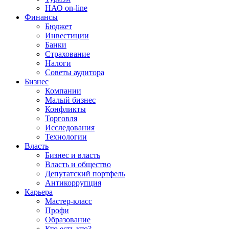
НАО on-line
Финансы
Бюджет
Инвестиции
Банки
Страхование
Налоги
Советы аудитора
Бизнес
Компании
Малый бизнес
Конфликты
Торговля
Исследования
Технологии
Власть
Бизнес и власть
Власть и общество
Депутатский портфель
Антикоррупция
Карьера
Мастер-класс
Профи
Образование
Кто есть кто?