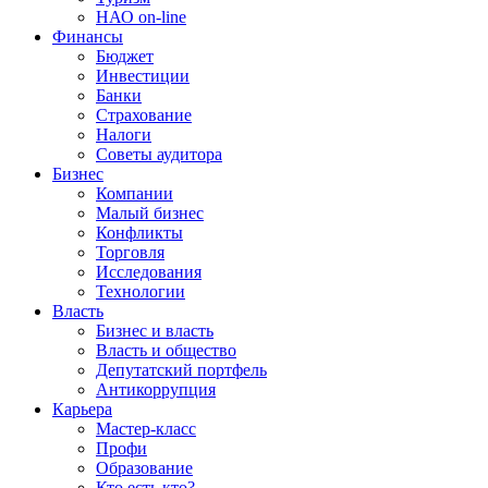
НАО on-line
Финансы
Бюджет
Инвестиции
Банки
Страхование
Налоги
Советы аудитора
Бизнес
Компании
Малый бизнес
Конфликты
Торговля
Исследования
Технологии
Власть
Бизнес и власть
Власть и общество
Депутатский портфель
Антикоррупция
Карьера
Мастер-класс
Профи
Образование
Кто есть кто?