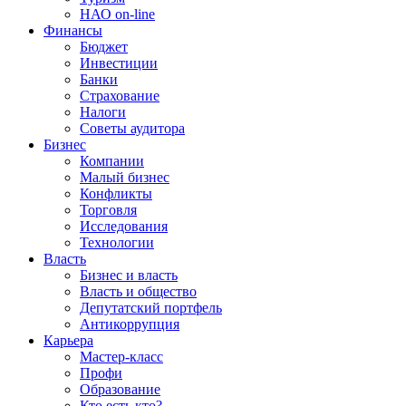
НАО on-line
Финансы
Бюджет
Инвестиции
Банки
Страхование
Налоги
Советы аудитора
Бизнес
Компании
Малый бизнес
Конфликты
Торговля
Исследования
Технологии
Власть
Бизнес и власть
Власть и общество
Депутатский портфель
Антикоррупция
Карьера
Мастер-класс
Профи
Образование
Кто есть кто?