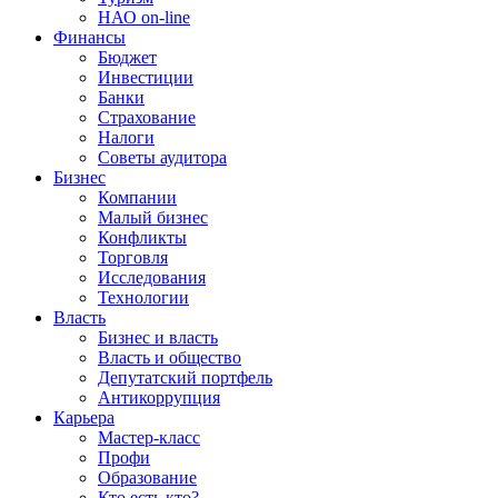
НАО on-line
Финансы
Бюджет
Инвестиции
Банки
Страхование
Налоги
Советы аудитора
Бизнес
Компании
Малый бизнес
Конфликты
Торговля
Исследования
Технологии
Власть
Бизнес и власть
Власть и общество
Депутатский портфель
Антикоррупция
Карьера
Мастер-класс
Профи
Образование
Кто есть кто?