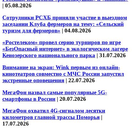
|
05.08.2026
Сотрудники РСХБ приняли участие в выездном
заседании Клуба фермеров на тему: «Сельский
туризм для фермеров»
|
04.08.2026
«Ростелеком» провел серию турниров по игре
«БезОпасный интернет» в экологическом лагере
Кенозерского национального парка
|
31.07.2026
Внимание на экран: Wink первым из онлайн-
кинотеатров совместно с МЧС России запустил
экстренные оповещения
|
22.07.2026
МегаФон назвал самые популярные 5G-
смартфоны в России
|
20.07.2026
МегаФон охватил 4G-сигналом десятки
километров главной трассы Поморья
|
17.07.2026