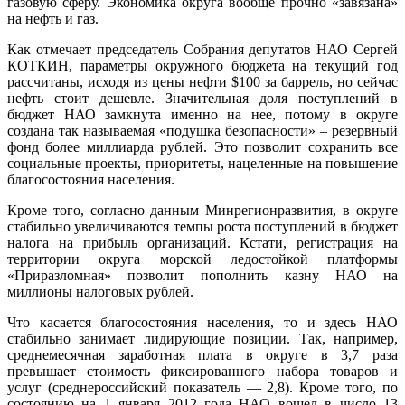
газовую сферу. Экономика округа вообще прочно «завязана»
на нефть и газ.
Как отмечает председатель Собрания депутатов НАО Сергей
КОТКИН, параметры окружного бюджета на текущий год
рассчитаны, исходя из цены нефти $100 за баррель, но сейчас
нефть стоит дешевле. Значительная доля поступлений в
бюджет НАО замкнута именно на нее, потому в округе
создана так называемая «подушка безопасности» – резервный
фонд более миллиарда рублей. Это позволит сохранить все
социальные проекты, приоритеты, нацеленные на повышение
благосостояния населения.
Кроме того, согласно данным Минрегионразвития, в округе
стабильно увеличиваются темпы роста поступлений в бюджет
налога на прибыль организаций. Кстати, регистрация на
территории округа морской ледостойкой платформы
«Приразломная» позволит пополнить казну НАО на
миллионы налоговых рублей.
Что касается благосостояния населения, то и здесь НАО
стабильно занимает лидирующие позиции. Так, например,
среднемесячная заработная плата в округе в 3,7 раза
превышает стоимость фиксированного набора товаров и
услуг (среднероссийский показатель — 2,8). Кроме того, по
состоянию на 1 января 2012 года НАО вошел в число 13