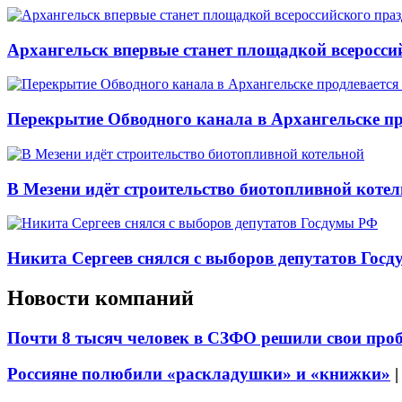
Архангельск впервые станет площадкой всеросси
Перекрытие Обводного канала в Архангельске про
В Мезени идёт строительство биотопливной коте
Никита Сергеев снялся с выборов депутатов Гос
Новости компаний
Почти 8 тысяч человек в СЗФО решили свои про
Россияне полюбили «раскладушки» и «книжки»