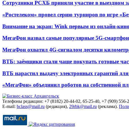
Сотрудники РСХБ приняли участие в выездном за
«Ростелеком» провел серию турниров по игре «Б
Внимание на экран: Wink первым из онлайн-кино
МегаФон назвал самые популярные 5G-смартфон
МегаФон охватил 4G-сигналом десятки километр
ВТБ: заёмщики стали чаще покупать готовые час
ВТБ нарастил выдачу электронных гарантий для 
«МегаФон» объединил роботов на собственной п
Телефоны редакции: +7 (8182) 20-44-02, 65-25-40, +7 (909) 556-2
E-mail:
bclass@mail.ru
(редакция),
29rbk@mail.ru
(реклама).
Поли