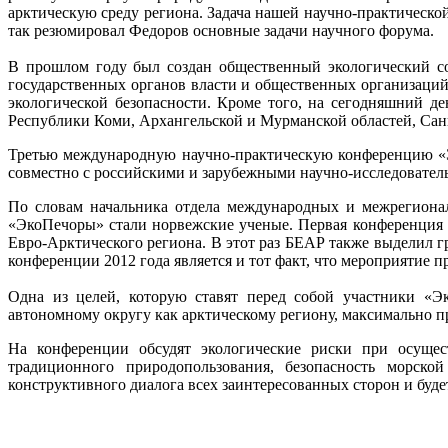
арктическую среду региона. Задача нашей научно-практическ
так резюмировал Федоров основные задачи научного форума.
В прошлом году был создан общественный экологический со
государственных органов власти и общественных организаци
экологической безопасности. Кроме того, на сегодняшний д
Республики Коми, Архангельской и Мурманской областей, Санк
Третью международную научно-практическую конференцию «Э
совместно с российскими и зарубежными научно-исследовател
По словам начальника отдела международных и межрегио
«ЭкоПечоры» стали норвежские ученые. Первая конференция
Евро-Арктического региона. В этот раз БЕАР также выделил 
конференции 2012 года является и тот факт, что мероприятие
Одна из целей, которую ставят перед собой участники «Э
автономному округу как арктическому региону, максимально 
На конференции обсудят экологические риски при осущест
традиционного природопользования, безопасность морско
конструктивного диалога всех заинтересованных сторон и буд