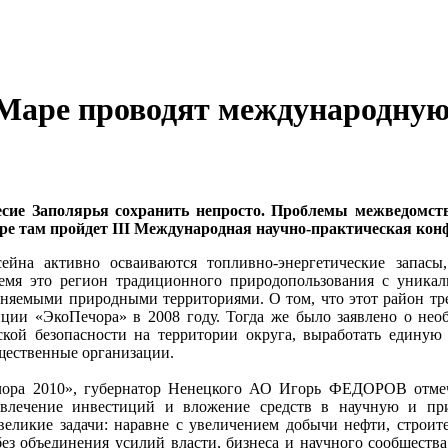
-Маре проводят международну
есие Заполярья сохранить непросто. Проблемы межведомств
бре там пройдет III Международная научно-практическая кон
ейна активно осваиваются топливно-энергетические запасы,
емя это регион традиционного природопользования с уник
няемыми природными территориями. О том, что этот район тре
ции «ЭкоПечора» в 2008 году. Тогда же было заявлено о нео
кой безопасности на территории округа, выработать единую
щественные организации.
ора 2010», губернатор Ненецкого АО Игорь ФЕДОРОВ отмеча
ивлечение инвестиций и вложение средств в научную и пр
великие задачи: наравне с увеличением добычи нефти, строит
ез объединения усилий власти, бизнеса и научного сообщества