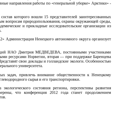
вные направления работы по «генеральной уборке» Арктики» -
состав которого вошли 15 представителей заинтересованных
ным вопросам природопользования, охраны окружающей среды,
адемические и прикладные исследовательские организации из
.
2» Администрация Ненецкого автономного округа организует
икаций НАО Дмитрия МЕДВЕДЕВА, постоянными участниками
ыми ресурсами Норвегии, вторая — при поддержке Баренцева
редставят свои доклады и голландские экологи. Особенностью
дерального университета.
ных задач, привлечь внимание общественности к Ненецкому
леводородного сырья и его транспортировки.
 экологического состояния региона, перспективы развития
уверены, что конференция 2012 года станет продолжением
тов.