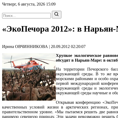
Четверг, 6 августа, 2026
15:09
«ЭкоПечора 2012»: в Нарьян
Ирина ОВЧИННИКОВА | 20.09.2012 02:20:07
Хрупкое экологическое равнов
обсудят в Нарьян-Маре: в октя
На территории Печорского басс
окружающей среды. В то же вр
морскими районами и особо охра
первой международной конферен
окружающей среды и экологичес
окружающей среды научные и об
Открывая конференцию «ЭкоПеч
качественных условий жизни в арктических регионах, пр
правительственном уровне. «Мы пытаемся решить две равно
ранимую северную природу. Эти задачи невозможно решить б