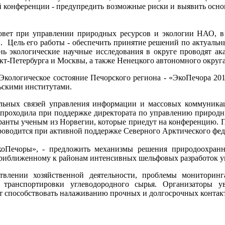
ой конференции - предупредить возможные риски и выявить осно
вет при управлении природных ресурсов и экологии НАО, в 
й. Цель его работы - обеспечить принятие решений по актуаль
ень экологические научные исследования в округе проводят ак
т-Петербурга и Москвы, а также Ненецкого автономного округа
кологическое состояние Печорского региона - «ЭкоПечора 201
ьскими институтами.
нальных связей управления информации и массовых коммун
 проходила при поддержке директората по управлению природн
гранты ученым из Норвегии, которые приедут на конференцию. П
 проводится при активной поддержке Северного Арктического фе
коПечоры», - предложить механизмы решения природоохран
приближенному к районам интенсивных шельфовых разработок уг
влении хозяйственной деятельности, проблемы мониторинга
й транспортировки углеводородного сырья. Организаторы 
ет способствовать налаживанию прочных и долгосрочных контак