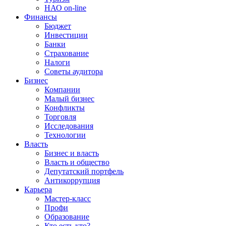
НАО on-line
Финансы
Бюджет
Инвестиции
Банки
Страхование
Налоги
Советы аудитора
Бизнес
Компании
Малый бизнес
Конфликты
Торговля
Исследования
Технологии
Власть
Бизнес и власть
Власть и общество
Депутатский портфель
Антикоррупция
Карьера
Мастер-класс
Профи
Образование
Кто есть кто?