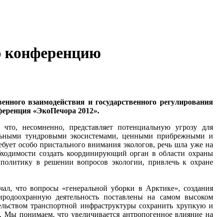
ю конференцию
енного взаимодействия и государственного регулирования
ференция «ЭкоПечора 2012».
 что, несомненно, представляет потенциальную угрозу для
альными тундровыми экосистемами, ценными прибрежными и
бует особо пристального внимания экологов, речь шла уже на
бходимости создать координирующий орган в области охраны
 политику в решении вопросов экологии, привлечь к охране
л, что вопросы «генеральной уборки в Арктике», создания
иродоохранную деятельность поставлены на самом высоком
ельством транспортной инфраструктуры сохранить хрупкую и
. Мы понимаем, что увеличивается антропогенное влияние на