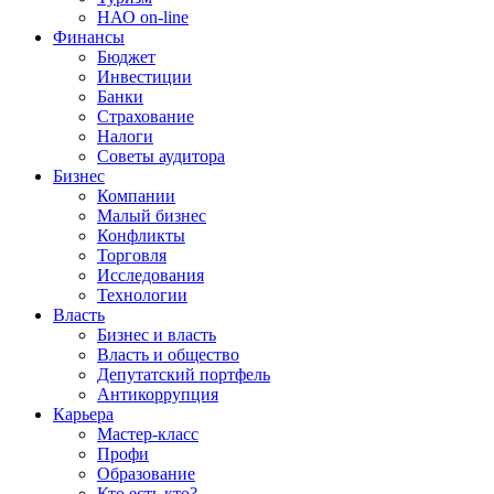
НАО on-line
Финансы
Бюджет
Инвестиции
Банки
Страхование
Налоги
Советы аудитора
Бизнес
Компании
Малый бизнес
Конфликты
Торговля
Исследования
Технологии
Власть
Бизнес и власть
Власть и общество
Депутатский портфель
Антикоррупция
Карьера
Мастер-класс
Профи
Образование
Кто есть кто?