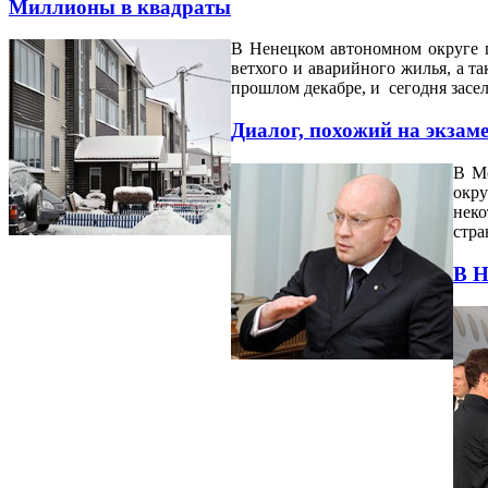
Миллионы в квадраты
В Ненецком автономном округе п
ветхого и аварийного жилья, а та
прошлом декабре, и сегодня засе
Диалог, похожий на экзам
В Мо
окру
неко
стра
В Н