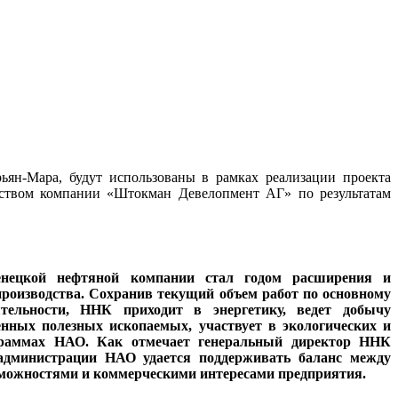
ьян-Мара, будут использованы в рамках реализации проекта
дством компании «Штокман Девелопмент АГ» по результатам
енецкой нефтяной компании стал годом расширения и
роизводства. Сохранив текущий объем работ по основному
тельности, ННК приходит в энергетику, ведет добычу
нных полезных ископаемых, участвует в экологических и
граммах НАО. Как отмечает генеральный директор ННК
дминистрации НАО удается поддерживать баланс между
можностями и коммерческими интересами предприятия.