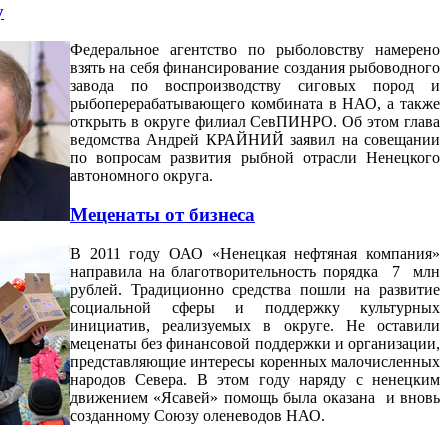
у
Федеральное агентство по рыболовству намерено
взять на себя финансирование создания рыбоводного
завода по воспроизводству сиговых пород и
рыбоперерабатывающего комбината в НАО, а также
открыть в округе филиал СевПИНРО. Об этом глава
ведомства Андрей КРАЙНИЙ заявил на совещании
по вопросам развития рыбной отрасли Ненецкого
автономного округа.
Меценаты от бизнеса
В 2011 году ОАО «Ненецкая нефтяная компания»
направила на благотворительность порядка 7 млн
рублей. Традиционно средства пошли на развитие
социальной сферы и поддержку культурных
инициатив, реализуемых в округе. Не оставили
меценаты без финансовой поддержки и организации,
представляющие интересы коренных малочисленных
народов Севера. В этом году наряду с ненецким
движением «Ясавей» помощь была оказана и вновь
созданному Союзу оленеводов НАО.