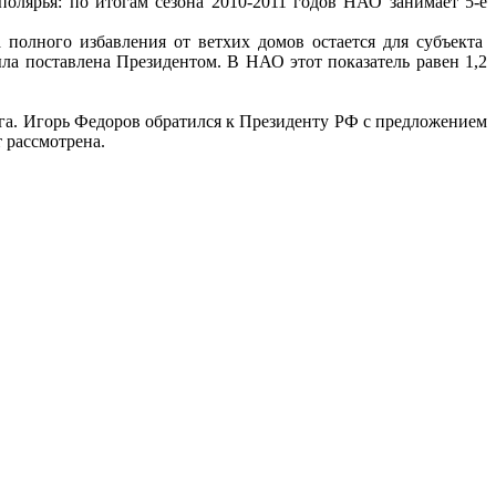
полярья: по итогам сезона 2010-2011 годов НАО занимает 5-е
 полного избавления от ветхих домов остается для субъекта
ыла поставлена Президентом. В НАО этот показатель равен 1,2
а. Игорь Федоров обратился к Президенту РФ с предложением
 рассмотрена.