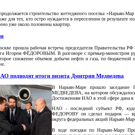
родолжается строительство коттеджного поселка «Нарьян-Мар 
кже для тех, кто остро нуждается в переселении (в результате 
лено уже около половины квартир.
ен
скве прошла рабочая встреча председателя Правительства Р
га Игорем ФЁДОРОВЫМ. В разговоре с премьер-министром руко
торое снижение объемов добычи нефти и газа, по бюджетной 
не.
АО подводят итоги визита Дмитрия Медведева
В Нарьян-Маре прошло заседание Г
МЕДВЕДЕВА, на котором обсуждалось
Достижениям НАО в этой сфере дана в 
НАО - последний субъект РФ, куда
ФЕДОРОВУ он сделал подарок — вру
округа федеральных акций Нарьян-Марс
В ходе поездки по Нарьян-Мару Пре