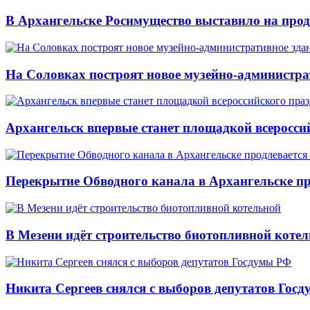
В Архангельске Росимущество выставило на про
На Соловках построят новое музейно-администра
Архангельск впервые станет площадкой всеросси
Перекрытие Обводного канала в Архангельске про
В Мезени идёт строительство биотопливной коте
Никита Сергеев снялся с выборов депутатов Гос