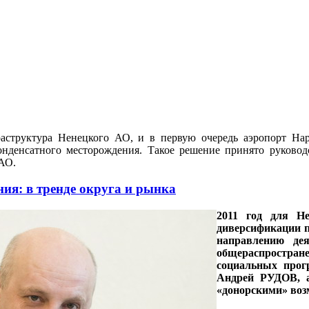
раструктура Ненецкого АО, и в первую очередь аэропорт Нар
онденсатного месторождения. Такое решение принято руково
АО.
ия: в тренде округа и рынка
2011 год для Н
диверсификации п
направлению дея
общераспростране
социальных про
Андрей РУДОВ, а
«донорскими» воз