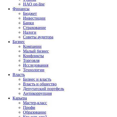
НАО on-line
Финансы
Бюджет
Инвестиции
Банки
Страхование
Налоги
Советы аудитора
Бизнес
Компании
Малый бизнес
Конфликты
Торговля
Исследования
Технологии
Власть
Бизнес и власть
Власть и общество
Депутатский портфель
Антикоррупция
Карьера
Мастер-класс
Профи
Образование
Кто есть кто?