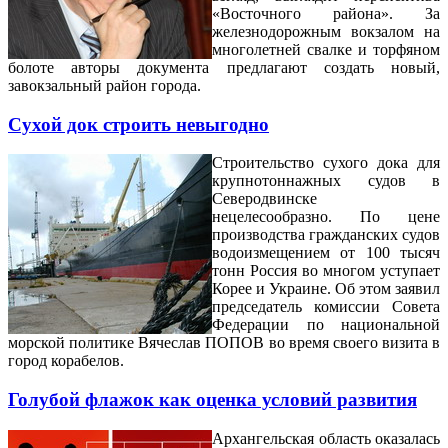
«Восточного района». За
железнодорожным вокзалом на
многолетней свалке и торфяном
болоте авторы документа предлагают создать новый,
завокзальный район города.
Сухой док строить невыгодно
Строительство сухого дока для
крупнотоннажных судов в
Северодвинске
нецелесообразно. По цене
производства гражданских судов
водоизмещением от 100 тысяч
тонн Россия во многом уступает
Корее и Украине. Об этом заявил
председатель комиссии Совета
Федерации по национальной
морской политике Вячеслав ПОПОВ во время своего визита в
город корабелов.
Голубой флажок как оценка условий развития
Архангельская область оказалась