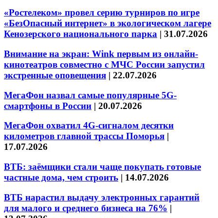
«Ростелеком» провел серию турниров по игре
«БезОпасный интернет» в экологическом лагере
Кенозерского национального парка
|
31.07.2026
Внимание на экран: Wink первым из онлайн-
кинотеатров совместно с МЧС России запустил
экстренные оповещения
|
22.07.2026
МегаФон назвал самые популярные 5G-
смартфоны в России
|
20.07.2026
МегаФон охватил 4G-сигналом десятки
километров главной трассы Поморья
|
17.07.2026
ВТБ: заёмщики стали чаще покупать готовые
частные дома, чем строить
|
14.07.2026
ВТБ нарастил выдачу электронных гарантий
для малого и среднего бизнеса на 76%
|