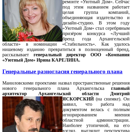
ремонте «Уютный Дом». Сейчас
под этим названием работает
целая группа компаний,
объединяющая издательство и
дизайн-студию. В этом году
«Уютный Дом» стал серебряным
призёром конкурса «Лучший
бренд года Архангельской
области» в номинации «Стабильность». Как удалось
нишевому изданию превратиться в полноценный бренд,
рассказывает
генеральный директор ООО «Компания
«Уютный Дом» Ирина КАРЕЛИНА.
Генеральные разногласия генерального плана
Маниловскими проектами назвал пространственные решения
нового генерального плана Архангельска
главный
архитектор Архангельской области Дмитрий
ЯСКОРСКИЙ
(на снимке).
Он
заявил, что работа над
документом велась с полным
игнорированием мнения
областной администрации.
Наиболее утопичной, на его
взгляд, выглядит перспектива