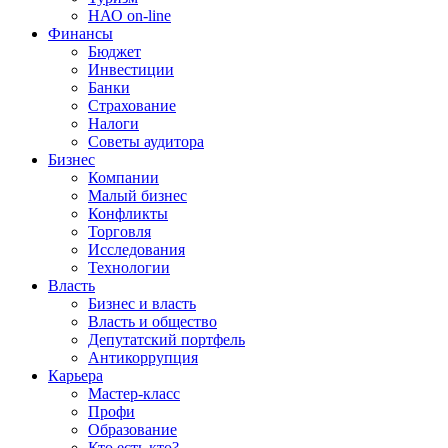
НАО on-line
Финансы
Бюджет
Инвестиции
Банки
Страхование
Налоги
Советы аудитора
Бизнес
Компании
Малый бизнес
Конфликты
Торговля
Исследования
Технологии
Власть
Бизнес и власть
Власть и общество
Депутатский портфель
Антикоррупция
Карьера
Мастер-класс
Профи
Образование
Кто есть кто?