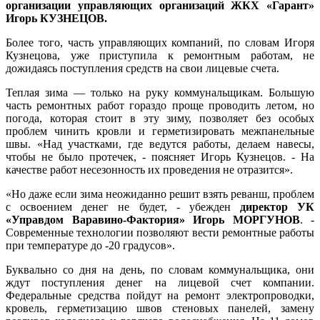
организации управляющих организаций ЖКХ «Гарант»
Игорь КУЗНЕЦОВ.
Более того, часть управляющих компаний, по словам Игоря
Кузнецова, уже приступила к ремонтным работам, не
дожидаясь поступления средств на свои лицевые счета.
Теплая зима — только на руку коммунальщикам. Большую
часть ремонтных работ гораздо проще проводить летом, но
погода, которая стоит в эту зиму, позволяет без особых
проблем чинить кровли и герметизировать межпанельные
швы. «Над участками, где ведутся работы, делаем навесы,
чтобы не было протечек, - поясняет Игорь Кузнецов. - На
качестве работ несезонность их проведения не отразится».
«Но даже если зима неожиданно решит взять реванш, проблем
с освоением денег не будет, - убежден
директор УК
«Управдом Варавино-Фактория» Игорь МОРГУНОВ
. -
Современные технологии позволяют вести ремонтные работы
при температуре до -20 градусов».
Буквально со дня на день, по словам коммунальщика, они
ждут поступления денег на лицевой счет компании.
Федеральные средства пойдут на ремонт электропроводки,
кровель, герметизацию швов стеновых панелей, замену