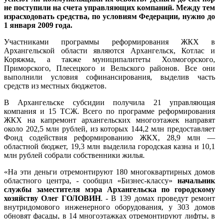
не поступили на счета управляющих компаний. Между тем
израсходовать средства, по условиям Федерации, нужно до
1 января 2009 года.
Участниками программы реформирования ЖКХ в
Архангельской области являются Архангельск, Котлас и
Коряжма, а также муниципалитеты Холмогорского,
Приморского, Плесецкого и Вельского районов. Все они
выполнили условия софинансирования, выделив часть
средств из местных бюджетов.
В Архангельске субсидии получила 21 управляющая
компания и 15 ТСЖ. Всего по программе реформирования
ЖКХ на капремонт архангельских многоэтажек направят
около 202,5 млн рублей, из которых 144,2 млн предоставляет
Фонд содействия реформированию ЖКХ, 28,9 млн —
областной бюджет, 19,3 млн выделила городская казна и 10,1
млн рублей собрали собственники жилья.
«На эти деньги отремонтируют 180 многоквартирных домов
областного центра, - сообщил «Бизнес-классу»
начальник
службы заместителя мэра Архангельска по городскому
хозяйству Олег ГОЛОВИН
. - В 139 домах проведут ремонт
внутридомового инженерного оборудования, у 303 домов
обновят фасады, в 14 многоэтажках отремонтируют лифты, в