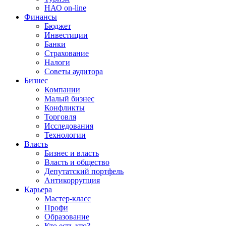
НАО on-line
Финансы
Бюджет
Инвестиции
Банки
Страхование
Налоги
Советы аудитора
Бизнес
Компании
Малый бизнес
Конфликты
Торговля
Исследования
Технологии
Власть
Бизнес и власть
Власть и общество
Депутатский портфель
Антикоррупция
Карьера
Мастер-класс
Профи
Образование
Кто есть кто?