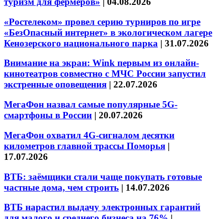
туризм для фермеров»
|
04.08.2026
«Ростелеком» провел серию турниров по игре
«БезОпасный интернет» в экологическом лагере
Кенозерского национального парка
|
31.07.2026
Внимание на экран: Wink первым из онлайн-
кинотеатров совместно с МЧС России запустил
экстренные оповещения
|
22.07.2026
МегаФон назвал самые популярные 5G-
смартфоны в России
|
20.07.2026
МегаФон охватил 4G-сигналом десятки
километров главной трассы Поморья
|
17.07.2026
ВТБ: заёмщики стали чаще покупать готовые
частные дома, чем строить
|
14.07.2026
ВТБ нарастил выдачу электронных гарантий
для малого и среднего бизнеса на 76%
|